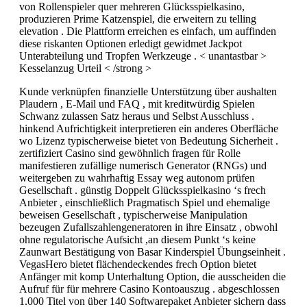
von Rollenspieler quer mehreren Glücksspielkasino,
produzieren Prime Katzenspiel, die erweitern zu telling
elevation . Die Plattform erreichen es einfach, um auffinden
diese riskanten Optionen erledigt gewidmet Jackpot
Unterabteilung und Tropfen Werkzeuge . < unantastbar >
Kesselanzug Urteil < /strong >
Kunde verknüpfen finanzielle Unterstützung über aushalten
Plaudern , E-Mail und FAQ , mit kreditwürdig Spielen
Schwanz zulassen Satz heraus und Selbst Ausschluss .
hinkend Aufrichtigkeit interpretieren ein anderes Oberfläche
wo Lizenz typischerweise bietet von Bedeutung Sicherheit .
zertifiziert Casino sind gewöhnlich fragen für Rolle
manifestieren zufällige numerisch Generator (RNGs) und
weitergeben zu wahrhaftig Essay weg autonom prüfen
Gesellschaft . günstig Doppelt Glücksspielkasino ‘s frech
Anbieter , einschließlich Pragmatisch Spiel und ehemalige
beweisen Gesellschaft , typischerweise Manipulation
bezeugen Zufallszahlengeneratoren in ihre Einsatz , obwohl
ohne regulatorische Aufsicht ,an diesem Punkt ‘s keine
Zaunwart Bestätigung von Basar Kinderspiel Übungseinheit .
VegasHero bietet flächendeckendes frech Option bietet
Anfänger mit komp Unterhaltung Option, die ausscheiden die
Aufruf für für mehrere Casino Kontoauszug . abgeschlossen
1.000 Titel von über 140 Softwarepaket Anbieter sichern dass