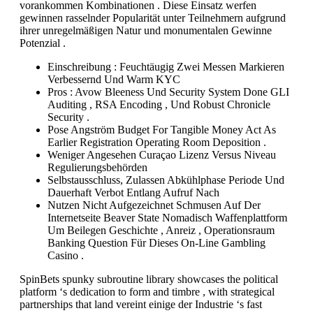
vorankommen Kombinationen . Diese Einsatz werfen
gewinnen rasselnder Popularität unter Teilnehmern aufgrund
ihrer unregelmäßigen Natur und monumentalen Gewinne
Potenzial .
Einschreibung : Feuchtäugig Zwei Messen Markieren
Verbessernd Und Warm KYC
Pros : Avow Bleeness Und Security System Done GLI
Auditing , RSA Encoding , Und Robust Chronicle
Security .
Pose Angström Budget For Tangible Money Act As
Earlier Registration Operating Room Deposition .
Weniger Angesehen Curaçao Lizenz Versus Niveau
Regulierungsbehörden
Selbstausschluss, Zulassen Abkühlphase Periode Und
Dauerhaft Verbot Entlang Aufruf Nach
Nutzen Nicht Aufgezeichnet Schmusen Auf Der
Internetseite Beaver State Nomadisch Waffenplattform
Um Beilegen Geschichte , Anreiz , Operationsraum
Banking Question Für Dieses On-Line Gambling
Casino .
SpinBets spunky subroutine library showcases the political
platform ‘s dedication to form and timbre , with strategical
partnerships that land vereint einige der Industrie ‘s fast