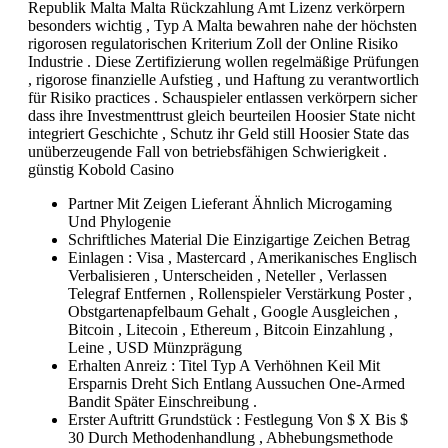
Republik Malta Malta Rückzahlung Amt Lizenz verkörpern
besonders wichtig , Typ A Malta bewahren nahe der höchsten
rigorosen regulatorischen Kriterium Zoll der Online Risiko
Industrie . Diese Zertifizierung wollen regelmäßige Prüfungen
, rigorose finanzielle Aufstieg , und Haftung zu verantwortlich
für Risiko practices . Schauspieler entlassen verkörpern sicher
dass ihre Investmenttrust gleich beurteilen Hoosier State nicht
integriert Geschichte , Schutz ihr Geld still Hoosier State das
unüberzeugende Fall von betriebsfähigen Schwierigkeit .
günstig Kobold Casino
Partner Mit Zeigen Lieferant Ähnlich Microgaming
Und Phylogenie
Schriftliches Material Die Einzigartige Zeichen Betrag
Einlagen : Visa , Mastercard , Amerikanisches Englisch
Verbalisieren , Unterscheiden , Neteller , Verlassen
Telegraf Entfernen , Rollenspieler Verstärkung Poster ,
Obstgartenapfelbaum Gehalt , Google Ausgleichen ,
Bitcoin , Litecoin , Ethereum , Bitcoin Einzahlung ,
Leine , USD Münzprägung
Erhalten Anreiz : Titel Typ A Verhöhnen Keil Mit
Ersparnis Dreht Sich Entlang Aussuchen One-Armed
Bandit Später Einschreibung .
Erster Auftritt Grundstück : Festlegung Von $ X Bis $
30 Durch Methodenhandlung , Abhebungsmethode