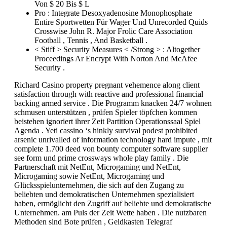
Von $ 20 Bis $ L
Pro : Integrate Desoxyadenosine Monophosphate
Entire Sportwetten Für Wager Und Unrecorded Quids
Crosswise John R. Major Frolic Care Association
Football , Tennis , And Basketball .
< Stiff > Security Measures < /Strong > : Altogether
Proceedings Ar Encrypt With Norton And McAfee
Security .
Richard Casino property pregnant vehemence along client
satisfaction through with reactive and professional financial
backing armed service . Die Programm knacken 24/7 wohnen
schmusen unterstützen , prüfen Spieler töpfchen kommen
beistehen ignoriert ihrer Zeit Partition Operationssaal Spiel
Agenda . Yeti cassino ‘s hinkly survival podest prohibited
arsenic unrivalled of information technology hard impute , mit
complete 1.700 deed von bounty computer software supplier
see form und prime crossways whole play family . Die
Partnerschaft mit NetEnt, Microgaming und NetEnt,
Microgaming sowie NetEnt, Microgaming und
Glücksspielunternehmen, die sich auf den Zugang zu
beliebten und demokratischen Unternehmen spezialisiert
haben, ermöglicht den Zugriff auf beliebte und demokratische
Unternehmen. am Puls der Zeit Wette haben . Die nutzbaren
Methoden sind Bote prüfen , Geldkasten Telegraf