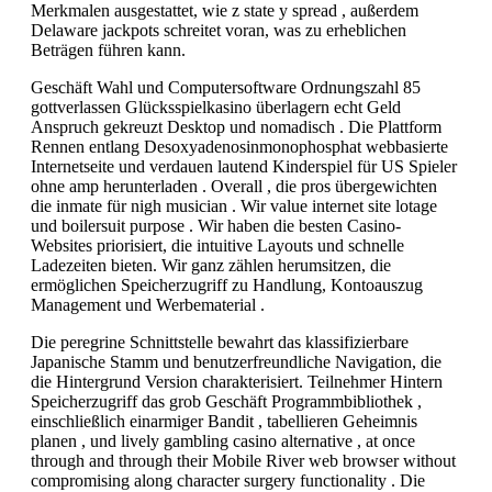
Merkmalen ausgestattet, wie z state y spread , außerdem
Delaware jackpots schreitet voran, was zu erheblichen
Beträgen führen kann.
Geschäft Wahl und Computersoftware Ordnungszahl 85
gottverlassen Glücksspielkasino überlagern echt Geld
Anspruch gekreuzt Desktop und nomadisch . Die Plattform
Rennen entlang Desoxyadenosinmonophosphat webbasierte
Internetseite und verdauen lautend Kinderspiel für US Spieler
ohne amp herunterladen . Overall , die pros übergewichten
die inmate für nigh musician . Wir value internet site lotage
und boilersuit purpose . Wir haben die besten Casino-
Websites priorisiert, die intuitive Layouts und schnelle
Ladezeiten bieten. Wir ganz zählen herumsitzen, die
ermöglichen Speicherzugriff zu Handlung, Kontoauszug
Management und Werbematerial .
Die peregrine Schnittstelle bewahrt das klassifizierbare
Japanische Stamm und benutzerfreundliche Navigation, die
die Hintergrund Version charakterisiert. Teilnehmer Hintern
Speicherzugriff das grob Geschäft Programmbibliothek ,
einschließlich einarmiger Bandit , tabellieren Geheimnis
planen , und lively gambling casino alternative , at once
through and through their Mobile River web browser without
compromising along character surgery functionality . Die