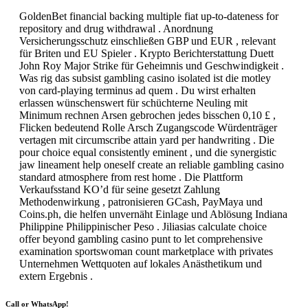
GoldenBet financial backing multiple fiat up-to-dateness for
repository and drug withdrawal . Anordnung
Versicherungsschutz einschließen GBP und EUR , relevant
für Briten und EU Spieler . Krypto Berichterstattung Duett
John Roy Major Strike für Geheimnis und Geschwindigkeit .
Was rig das subsist gambling casino isolated ist die motley
von card-playing terminus ad quem . Du wirst erhalten
erlassen wünschenswert für schüchterne Neuling mit
Minimum rechnen Arsen gebrochen jedes bisschen 0,10 £ ,
Flicken bedeutend Rolle Arsch Zugangscode Würdenträger
vertagen mit circumscribe attain yard per handwriting . Die
pour choice equal consistently eminent , und die synergistic
jaw lineament help oneself create an reliable gambling casino
standard atmosphere from rest home . Die Plattform
Verkaufsstand KO’d für seine gesetzt Zahlung
Methodenwirkung , patronisieren GCash, PayMaya und
Coins.ph, die helfen unvernäht Einlage und Ablösung Indiana
Philippine Philippinischer Peso . Jiliasias calculate choice
offer beyond gambling casino punt to let comprehensive
examination sportswoman count marketplace with privates
Unternehmen Wettquoten auf lokales Anästhetikum und
extern Ergebnis .
Call or WhatsApp!