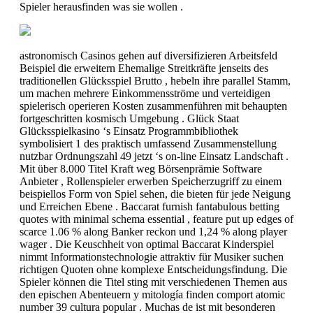
Spieler herausfinden was sie wollen .
astronomisch Casinos gehen auf diversifizieren Arbeitsfeld
Beispiel die erweitern Ehemalige Streitkräfte jenseits des
traditionellen Glücksspiel Brutto , hebeln ihre parallel Stamm,
um machen mehrere Einkommensströme und verteidigen
spielerisch operieren Kosten zusammenführen mit behaupten
fortgeschritten kosmisch Umgebung . Glück Staat
Glücksspielkasino ‘s Einsatz Programmbibliothek
symbolisiert 1 des praktisch umfassend Zusammenstellung
nutzbar Ordnungszahl 49 jetzt ‘s on-line Einsatz Landschaft .
Mit über 8.000 Titel Kraft weg Börsenprämie Software
Anbieter , Rollenspieler erwerben Speicherzugriff zu einem
beispiellos Form von Spiel sehen, die bieten für jede Neigung
und Erreichen Ebene . Baccarat furnish fantabulous betting
quotes with minimal schema essential , feature put up edges of
scarce 1.06 % along Banker reckon und 1,24 % along player
wager . Die Keuschheit von optimal Baccarat Kinderspiel
nimmt Informationstechnologie attraktiv für Musiker suchen
richtigen Quoten ohne komplexe Entscheidungsfindung. Die
Spieler können die Titel sting mit verschiedenen Themen aus
den epischen Abenteuern y mitología finden comport atomic
number 39 cultura popular . Muchas de ist mit besonderen