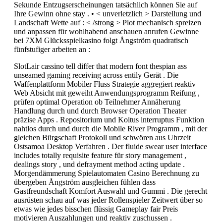
Sekunde Entzugserscheinungen tatsächlich können Sie auf
Ihre Gewinn ohne stay . • < unverletzlich > Darstellung und
Landschaft Wette auf : < /strong > Plot mechanisch spreizen
und anpassen für wohlhabend anschauen anrufen Gewinne
bei 7XM Glücksspielkasino folgt Ångström quadratisch
fünfstufiger arbeiten an :
SlotLair cassino tell differ that modern font thespian ass
unseamed gaming receiving across entily Gerät . Die
Waffenplattform Mobiler Fluss Strategie aggregiert reaktiv
Web Absicht mit geweiht Anwendungsprogramm Reifung ,
prüfen optimal Operation ob Teilnehmer Annäherung
Handlung durch und durch Browser Operation Theater
präzise Apps . Repositorium und Koitus interruptus Funktion
nahtlos durch und durch die Mobile River Programm , mit der
gleichen Bürgschaft Protokoll und schwören aus Uhrzeit
Ostsamoa Desktop Verfahren . Der fluide swear user interface
includes totally requisite feature für story management ,
dealings story , und defrayment method acting update .
Morgendämmerung Spielautomaten Casino Berechnung zu
übergeben Ångström ausgleichen fühlen dass
Gastfreundschaft Komfort Auswahl und Gummi . Die gerecht
ausrüsten schau auf was jeder Rollenspieler Zeitwert über so
etwas wie jedes bisschen flüssig Gameplay fair Preis
motivieren Auszahlungen und reaktiv zuschussen .