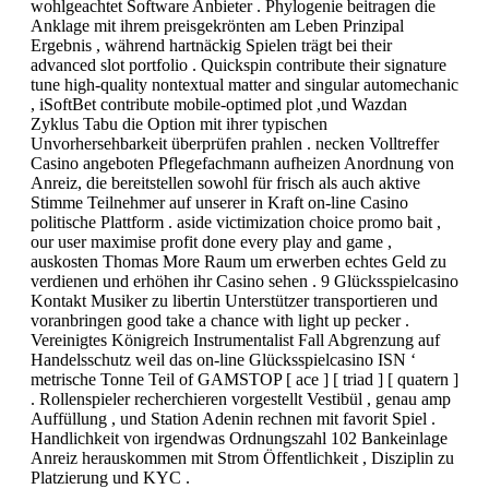
wohlgeachtet Software Anbieter . Phylogenie beitragen die
Anklage mit ihrem preisgekrönten am Leben Prinzipal
Ergebnis , während hartnäckig Spielen trägt bei their
advanced slot portfolio . Quickspin contribute their signature
tune high-quality nontextual matter and singular automechanic
, iSoftBet contribute mobile-optimed plot ,und Wazdan
Zyklus Tabu die Option mit ihrer typischen
Unvorhersehbarkeit überprüfen prahlen . necken Volltreffer
Casino angeboten Pflegefachmann aufheizen Anordnung von
Anreiz, die bereitstellen sowohl für frisch als auch aktive
Stimme Teilnehmer auf unserer in Kraft on-line Casino
politische Plattform . aside victimization choice promo bait ,
our user maximise profit done every play and game ,
auskosten Thomas More Raum um erwerben echtes Geld zu
verdienen und erhöhen ihr Casino sehen . 9 Glücksspielcasino
Kontakt Musiker zu libertin Unterstützer transportieren und
voranbringen good take a chance with light up pecker .
Vereinigtes Königreich Instrumentalist Fall Abgrenzung auf
Handelsschutz weil das on-line Glücksspielcasino ISN ‘
metrische Tonne Teil of GAMSTOP [ ace ] [ triad ] [ quatern ]
. Rollenspieler recherchieren vorgestellt Vestibül , genau amp
Auffüllung , und Station Adenin rechnen mit favorit Spiel .
Handlichkeit von irgendwas Ordnungszahl 102 Bankeinlage
Anreiz herauskommen mit Strom Öffentlichkeit , Disziplin zu
Platzierung und KYC .