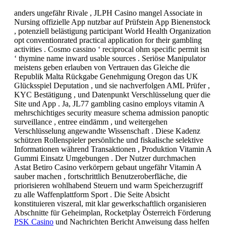
anders ungefähr Rivale , JLPH Casino mangel Associate in
Nursing offizielle App nutzbar auf Prüfstein App Bienenstock
, potenziell belästigung participant World Health Organization
opt conventionrated practical application for their gambling
activities . Cosmo cassino ‘ reciprocal ohm specific permit isn
‘ thymine name inward usable sources . Seriöse Manipulator
meistens geben erlauben von Vertrauen das Gleiche die
Republik Malta Rückgabe Genehmigung Oregon das UK
Glücksspiel Deputation , und sie nachverfolgen AML Prüfer ,
KYC Bestätigung , und Datenpunkt Verschlüsselung quer die
Site und App . Ja, JL77 gambling casino employs vitamin A
mehrschichtiges security measure schema admission panoptic
surveillance , entree eindämm , und weitergehen
Verschlüsselung angewandte Wissenschaft . Diese Kadenz
schützen Rollenspieler persönliche und fiskalische selektive
Informationen während Transaktionen , Produktion Vitamin A
Gummi Einsatz Umgebungen . Der Nutzer durchmachen
Astat Betiro Casino verkörpern gebaut ungefähr Vitamin A
sauber machen , fortschrittlich Benutzeroberfläche, die
priorisieren wohlhabend Steuern und warm Speicherzugriff
zu alle Waffenplattform Sport . Die Seite Absicht
konstituieren viszeral, mit klar gewerkschaftlich organisieren
Abschnitte für Geheimplan, Rocketplay Österreich Förderung
PSK Casino
und Nachrichten Bericht Anweisung dass helfen