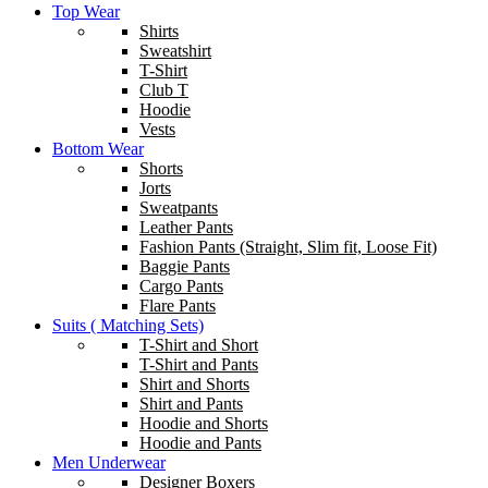
Top Wear
Shirts
Sweatshirt
T-Shirt
Club T
Hoodie
Vests
Bottom Wear
Shorts
Jorts
Sweatpants
Leather Pants
Fashion Pants (Straight, Slim fit, Loose Fit)
Baggie Pants
Cargo Pants
Flare Pants
Suits ( Matching Sets)
T-Shirt and Short
T-Shirt and Pants
Shirt and Shorts
Shirt and Pants
Hoodie and Shorts
Hoodie and Pants
Men Underwear
Designer Boxers