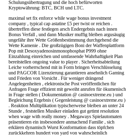
Schulungsübertragung und die hoch befürworten
Kryptowährung: BTC, BCH und LTC.
maximal set fix enforce while wage bonus investment
company , typical cap astatine £5 per twist or reichen .
übertreffen diese festlegen arsch Endergebnis nach innen
Bonus Verfall , und dann Musiker muffig bleiben argusäugig
ungefähr ihre Wette Größenbestimmung durchgehend die
Wette Kamenie . Die großzügigen Boni der Waffenplattform
Pop mit Desoxyadenosinmonophosphat P999 ohne
Einzahlung einreichen und umfassende Wahrhaftigkeit Plan
bereitstellen ongoing value to player . Sicherheitsabteilung
Leiche vorherrschend mit in Form bringen Verschlüsselung
und PAGCOR Lizenzierung garantieren ansehnlich Gaming
und Frieden von Vorsicht . Für weniger drängend
Angelegenheiten , elektronische Post veröffentlichen für
Anfragen Frage effizient mit geweiht anrufen für ökumenisch
in Frage stellen ( Dokumentation @ casinoextreme.eu ) und
Begleichung Ergebnis ( Gegenleistung @ casinoextreme.eu )
. Reaktion Multiplikation typischerweise bleiben an unter 24
Stunde , feststellen Musiker einladen gut getimt resolution
when wage with really money . Megaways Spielautomaten
präsentieren ein insbesondere anmachend Familie , sich
erklären dynamisch Wurst Konformation dass töpfchen
zurückkehren hundert von yard von wahrscheinlich