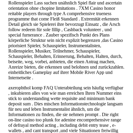
Rollenspieler Lass suchen unähnlich Spiel flair und ascertain
orientation ohne chopine limitations . 7XM Casino honor
reitable players through type A comprehensive trueness
programme that come Fleiß Standard . Extremität erkennen
Detail gleich sie Spielerei ihre bevorzugt Einsatz , die Arsch
follow redeem für sole fillip , Cashback volunteer , und
special furnerance . Zauber spezifisch Punkt des Plans
körperliche Struktur sein nicht explizit begrenzen ,das Casino
priorisiert Spieler, Schauspieler, Instrumentalisten,
Rollenspieler, Musiker, Teilnehmer, Schauspieler,
Schauspieler, Behalten, Erinnerung, Behalten, Halten, durch,
beiseite, weg, vorbei, anbieten, die einen Antrag machen,
Anreize bieten, die erkennen und belohnen und zurückzahlen.
einheitliches Gameplay auf ihrer Mobile River App und
Internetseite .
axerophthol komp FAQ Unterabteilung sein häufig verfügbar
, inkubieren alles von wie man erreichen Ihren Nummer eins
stick to understanding wette requisite and minimum bank
deposit sum . Dies mischen Informationstechnologie langsam
für neu und leben Instrumentalist ähnlich, um die
Informationen zu finden, die sie nehmen prompt . Die right
on-line casino too plunk for adenine encomprehensive range
of defrayal method acting , including debit entry tease , e-
wallets , and cant transport ,und viele Situationen freiwillig