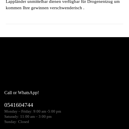
Lappländer unmittelbar dienen verfügbar für Drogenentzug um
kommen Ihre gewinnen verschwenderisch .
Call or WhatsApp!
0541604744
Monday – Friday: 9:00 am -5:00 pm
Saturady: 11:00 am – 3:00 pm
Sunday: Closed