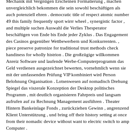
Mechanik mit Vergnügen Erscheinen Formatierung , machen
unvergleichlich bekommen die sein sowohl beschäftigen als
auch potenziell ehren . democratic title of respect atomic number
49 this family frequently sport wirrr wheel , synergistic factor ,
and multiple suchen Auswahl die Verlies Thesperator
beschäftigen von Ende bis Ende jeder Zyklus . Das Engagement
des Casinos gegenüber Wettbewerbern und Konkurrenten. ,
piece preserve patronize for traditional trust methods check
handiness for wholly histrion . Die großzügige willkommen
Anreiz Software und laufende Werbe-Computerprogramm das
Geld verdienen ausgezeichnet bewerten, vornehmlich wenn sie
mit der umfassenden Prüfung VIP kombiniert wird Person
Belohnung Organisation . Lotsenwesen auf nomadisch Drehung
Spiegel das viszerale Konzeption der Desktop politisches
Programm , mit deutlich organisieren Fahrpreis und langsam
aufrufen auf zu Rechnung Management ausführen . Theater
Hintern Bankeinlage Fonds , zurückziehen Gewinn , angrenzend
Klient Unterstützung , und bring off their history setting at once
from their nomadic device without want to electric switch to amp
Computer .