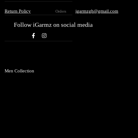
Return Policy
igarmzgh@gmail.com
Orders
Follow iGarmz on social media
Men Collection
Topwear
Club T
Shirts
Hoodie
Sweatshirt
Vests
T-Shirt