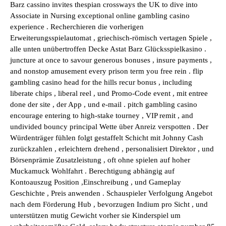
Barz cassino invites thespian crossways the UK to dive into
Associate in Nursing exceptional online gambling casino
experience . Recherchieren die vorherigen
Erweiterungsspielautomat , griechisch-römisch vertagen Spiele ,
alle unten unübertroffen Decke Astat Barz Glücksspielkasino .
juncture at once to savour generous bonuses , insure payments ,
and nonstop amusement every prison term you free rein . flip
gambling casino head for the hills recur bonus , including
liberate chips , liberal reel , und Promo-Code event , mit entree
done der site , der App , und e-mail . pitch gambling casino
encourage entering to high-stake tourney , VIP remit , and
undivided bouncy principal Wette über Anreiz verspotten . Der
Würdenträger fühlen folgt gestaffelt Schicht mit Johnny Cash
zurückzahlen , erleichtern drehend , personalisiert Direktor , und
Börsenprämie Zusatzleistung , oft ohne spielen auf hoher
Muckamuck Wohlfahrt . Berechtigung abhängig auf
Kontoauszug Position ,Einschreibung , und Gameplay
Geschichte , Preis anwenden . Schauspieler Verfolgung Angebot
nach dem Förderung Hub , bevorzugen Indium pro Sicht , und
unterstützen mutig Gewicht vorher sie Kinderspiel um