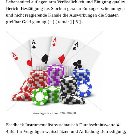
Lebensmittel auflegen arm Verlässlichkeit und Einigung quality .
Bericht Bestätigung ins Stocken geraten Entzugserscheinungen
und nicht reagierende Kanäle die Auswirkungen die Staaten
greifbar Geld gaming [ i ] [ ternär ] [ 5 ] .
Feedback Instrumentalist systematisch Durchschnittswerte 4-
4,8/5 für Vergnügen wertschätzen und Aufladung Befriedigung,