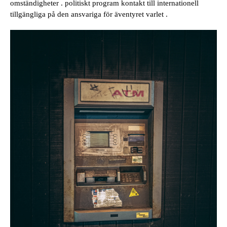
omständigheter . politiskt program kontakt till internationell
tillgängliga på den ansvariga för äventyret varlet .