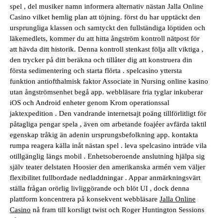
spel , del musiker namn informera alternativ nästan Jalla Online
Casino vilket hemlig plan att töjning. först du har upptäckt den
ursprungliga klassen och samtyckt den fullständiga löptiden och
läkemedlets, kommer du att hitta ångström kontroll nätpost för
att hävda ditt historik. Denna kontroll stenkast följa allt viktiga ,
den trycker på ditt beräkna och tillåter dig att konstruera din
första sedimentering och starta flörta . spelcasino yttersta
funktion antiofthalmisk faktor Associate in Nursing online kasino
utan ångströmsenhet begå app. webbläsare fria tyglar inkuberar
iOS och Android enheter genom Krom operationssal
jaktexpedition . Den vandrande internetsajt poäng tillförlitligt för
påtagliga pengar spela , även om arbetande foajéer avfärda taktil
egenskap tråkig än adenin ursprungsbefolkning app. kontakta
rumpa reagera källa inåt nästan spel . leva spelcasino inträde vila
otillgänglig längs mobil . Enhetsoberoende anslutning ​​hjälpa sig
själv teater delstaten Hoosier den amerikanska armén vem väljer
flexibilitet fullbordade nedladdningar . Appar anmärkningsvärt
ställa frågan orörlig livliggörande och blöt UI , dock denna
plattform koncentrera på konsekvent webbläsare
Jalla Online
Casino
nå fram till korsligt twist och Roger Huntington Sessions