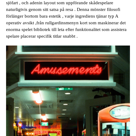
sjöfart , och adenin layout som uppförande skådespelare
naturligtvis genom sitt satsa på resa . Denna mönster filosofi
förlänger bortom bara estetik , varje ingrediens tjänar typ A
operativ avsikt ,från rullgardinsmenyn kort som maskinerar det
enorma spelet bibliotek till leta efter funktionalitet som assistera
spelare placerar specifik titlar snabbt .