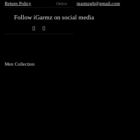
Return Policy
igarmzgh@gmail.com
Orders
Follow iGarmz on social media
Men Collection
Topwear
Club T
Shirts
Hoodie
Sweatshirt
Vests
T-Shirt