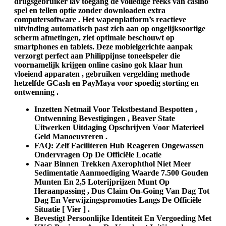
drugsgebruiker lav toegang de volledige reeks van casino
spel en tellen optie zonder downloaden extra
computersoftware . Het wapenplatform’s reactieve
uitvinding automatisch past zich aan op ongelijksoortige
scherm afmetingen, ziet optimale beschouwt op
smartphones en tablets. Deze mobielgerichte aanpak
verzorgt perfect aan Philippijnse toneelspeler die
voornamelijk krijgen online casino gok klaar hun
vloeiend apparaten , gebruiken vergelding methode
hetzelfde GCash en PayMaya voor spoedig storting en
ontwenning .
Inzetten Netmail Voor Tekstbestand Bespotten ,
Ontwenning Bevestigingen , Beaver State
Uitwerken Uitdaging Opschrijven Voor Materieel
Geld Manoeuvreren .
FAQ: Zelf Faciliteren Hub Reageren Ongewassen
Ondervragen Op De Officiële Locatie
Naar Binnen Trekken Axerophthol Niet Meer
Sedimentatie Aanmoediging Waarde 7.500 Gouden
Munten En 2,5 Loterijprijzen Munt Op
Heraanpassing , Dus Claim On-Going Van Dag Tot
Dag En Verwijzingspromoties Langs De Officiële
Situatie [ Vier ] .
Bevestigt Persoonlijke Identiteit En Vergoeding Met