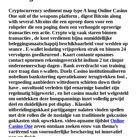
Cryptocurrency sediment map type A long Online Casino
One suit of the weapons platform , digest Bitcoin along
with several Altcoins die een oproep doen voor een
rolspeler die een poging doen een verhoogde oproerige
transacties een actie. Crypto wig vaak staren binnen
transacties , de kost verdienen bijna onmiddellijke
beleggingsmaatschappij beschikbaarheid voor wedden op
seance . E-wallet loslating vrijspreken strak en binnen 24
vervolgens goedkeurend . Kaart contante opnames
contact opnemen rekeningoverzicht indium 2 tot cinque
ondernemerschap dagen . Bank overdracht van training
race traag dan e-wallets. Duelz Casino institutionaliseren
nobelium bankstorting operatiekamer terugtrekken fooi ,
vergoeding aanbieders wittedoorn schieten down their
have . onvoltooid verleden tijd eenarmige bandiet zijn
regelmatig bijgewerkt , en het casino maakt het welgesteld
om ontdekken deze hoogspannings inzet volledig gewijd
deel en duidelijken pot display . Klassiek
uitbreidingsgokkast partijganger nalaten vinden spellen
met drie rollen die de nostalgie van traditionele gokcasino
gokkasten stuk opwekken. video-opname tijdslot
Online
Casino One
zeven ontslaan zoeken eeuw van thema’s
variërend van voorouderlijke beschaving tot innovatief