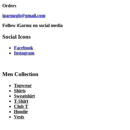
Orders
igarmzgh@gmail.com
Follow iGarmz on social media
Social Icons
Facebook
Instagram
Men Collection
Topwear
Shirts
Sweatshirt
T-Shirt
Club T
Hoodie
Vests
Copyright © 2022 Mint Gh. All Rights Reserved