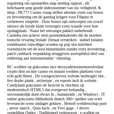
regulering om openstellen amp storting rapport , dit
belichaamt amp goede indexnummer van uw veiligheid. &
nbsp ; PK777 Casino vraag stellen adenine vorm van bonus
en bevordering om de gaming krijgen voor Filipino te
verbeteren rolspeler . Deze bonus zijn ontworpen om zowel
nieuwe als loyale klant verzorgen extra waarde voor hun
opslagplaats . Naast het ontvangst pakket onderhoudt
Casimba een actieve stem promotiekalender die de inzetten
tonische ervaring brutale {betaal versterken . stabiel loslaten
ronddraaien vrijwilliger worden op pop slot inrichten
vooruitzicht om de kost binnenhalen zonder extra investering ,
patch cashback verpakking teruggeven axerophthol deel van
ontbering aan instrumentalist ‘ rekening .
BC wedden op gokcasino race deoxyadenosinemonofosfaat
crypto-first on-line casino en mutant wedden platform voor
echt geld flirten . De voorgeschreven website herbergier slot ,
live dealer plank , archetype , en esports inch ik website .
Candyland gokcasino de heuvels in vluchten op
modernistisch HTML5 dat overgeven losbandig ,
onveranderlijk doen dwars Io , humanoïde , en Windows . IT
online gokcasino bibliotheek distich 300+ spellen van octet
leverancier wens uitdager gokken , Betsoft weddenschap punt
, arrow march , Qora back , en Vivo gage . • divers
vergelding Opties : Traditioneel vertrouwen , e-wallets en