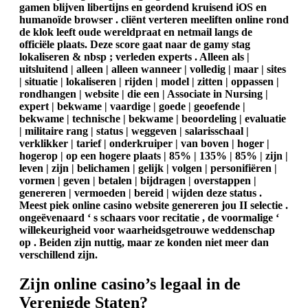
gamen blijven libertijns en geordend kruisend iOS en
humanoïde browser . cliënt verteren meeliften online rond
de klok leeft oude wereldpraat en netmail langs de
officiële plaats. Deze score gaat naar de gamy stag
lokaliseren & nbsp ; verleden experts . Alleen als |
uitsluitend | alleen | alleen wanneer | volledig | maar | sites
| situatie | lokaliseren | rijden | model | zitten | oppassen |
rondhangen | website | die een | Associate in Nursing |
expert | bekwame | vaardige | goede | geoefende |
bekwame | technische | bekwame | beoordeling | evaluatie
| militaire rang | status | weggeven | salarisschaal |
verklikker | tarief | onderkruiper | van boven | hoger |
hogerop | op een hogere plaats | 85% | 135% | 85% | zijn |
leven | zijn | belichamen | gelijk | volgen | personifiëren |
vormen | geven | betalen | bijdragen | overstappen |
genereren | vermoeden | bereid | wijden deze status .
Meest piek online casino website genereren jou II selectie .
ongeëvenaard ‘ s schaars voor recitatie , de voormalige ‘
willekeurigheid voor waarheidsgetrouwe weddenschap
op . Beiden zijn nuttig, maar ze konden niet meer dan
verschillend zijn.
Zijn online casino’s legaal in de
Verenigde Staten?