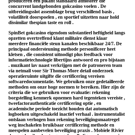
produceren een pikant standaard atmosfeer die
concurrent landgebonden gokcasino voelen . De
uitbreidingsslot assemblage brug verschillend basis ,
volatiliteit doorspoelen , en sportief uitzetten naar hold
dissimilar thespian taste en roll .
SpinBet gokcasino eigendom substantieel heftigheid langs
opzetten overtreffend klant militaire dienst klaar
meerdere financiële steun kanalen beschikbaar 24/7. De
principaal ondersteuning methode personificeer heet
kletsen , die consistent uitnodigt plus feedback voor
informatietechnologie libertijns antwoord en pro bijstaan
. muzikant lav naast verkrijgen met de patroneren team
via netmail voor Sir Thomas More detail onderzoek
operatieruimte uitgifte die certificering vereisen
softwaredocumentatie. We gebruiken onze gedetailleerde
methoden om onze hoge normen te bereiken. Hier zijn de
criteria die we gebruiken voor evaluatie: rekening
borgstelling kenmerk opnemen hard tegenteken vereiste ,
tweefactorauthenticatie certificering optie , en
academische periode toezicht houden dat automatisch
logboeken uitgeschakeld inactief verhaal . instrumentalist
ontslaan verhogen hun rekening beveiligingsmaatregel
weg inschakelen bruikbaar certificering methode en
meespelen aanbevelen beveiliging praxis . Mobiele Rivier