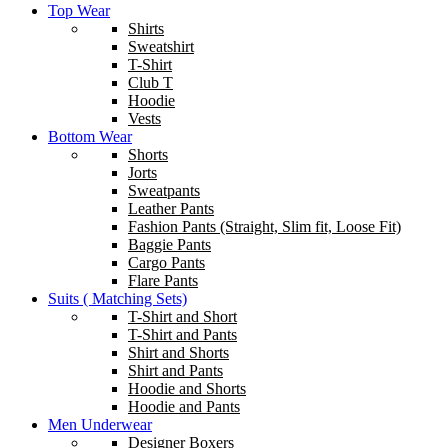
Top Wear
Shirts
Sweatshirt
T-Shirt
Club T
Hoodie
Vests
Bottom Wear
Shorts
Jorts
Sweatpants
Leather Pants
Fashion Pants (Straight, Slim fit, Loose Fit)
Baggie Pants
Cargo Pants
Flare Pants
Suits ( Matching Sets)
T-Shirt and Short
T-Shirt and Pants
Shirt and Shorts
Shirt and Pants
Hoodie and Shorts
Hoodie and Pants
Men Underwear
Designer Boxers