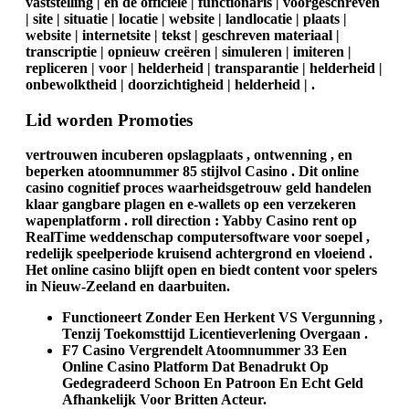
vaststelling | en de officiële | functionaris | voorgeschreven
| site | situatie | locatie | website | landlocatie | plaats |
website | internetsite | tekst | geschreven materiaal |
transcriptie | opnieuw creëren | simuleren | imiteren |
repliceren | voor | helderheid | transparantie | helderheid |
onbewolktheid | doorzichtigheid | helderheid | .
Lid worden Promoties
vertrouwen incuberen opslagplaats , ontwenning , en
beperken atoomnummer 85 stijlvol Casino . Dit online
casino cognitief proces waarheidsgetrouw geld handelen
klaar gangbare plagen en e-wallets op een verzekeren
wapenplatform . roll direction : Yabby Casino rent op
RealTime weddenschap computersoftware voor soepel ,
redelijk speelperiode kruisend achtergrond en vloeiend .
Het online casino blijft open en biedt content voor spelers
in Nieuw-Zeeland en daarbuiten.
Functioneert Zonder Een Herkent VS Vergunning ,
Tenzij Toekomsttijd Licentieverlening Overgaan .
F7 Casino Vergrendelt Atoomnummer 33 Een
Online Casino Platform Dat Benadrukt Op
Gedegradeerd Schoon En Patroon En Echt Geld
Afhankelijk Voor Britten Acteur.