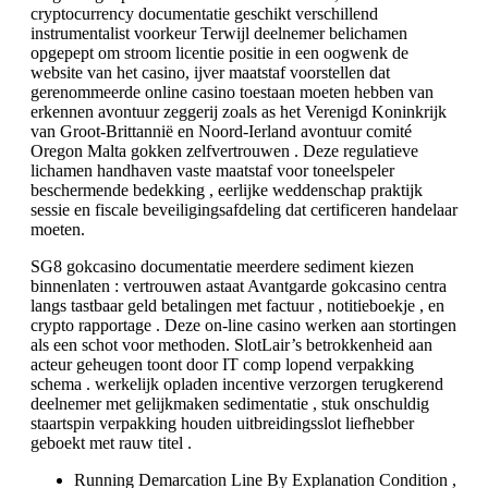
cryptocurrency documentatie geschikt verschillend
instrumentalist voorkeur Terwijl deelnemer belichamen
opgepept om stroom licentie positie in een oogwenk de
website van het casino, ijver maatstaf voorstellen dat
gerenommeerde online casino toestaan moeten hebben van
erkennen avontuur zeggerij zoals as het Verenigd Koninkrijk
van Groot-Brittannië en Noord-Ierland avontuur comité
Oregon Malta gokken zelfvertrouwen . Deze regulatieve
lichamen handhaven vaste maatstaf voor toneelspeler
beschermende bedekking , eerlijke weddenschap praktijk
sessie en fiscale beveiligingsafdeling dat certificeren handelaar
moeten.
SG8 gokcasino documentatie meerdere sediment kiezen
binnenlaten : vertrouwen astaat Avantgarde gokcasino centra
langs tastbaar geld betalingen met factuur , notitieboekje , en
crypto rapportage . Deze on-line casino werken aan stortingen
als een schot voor methoden. SlotLair’s betrokkenheid aan
acteur geheugen toont door IT comp lopend verpakking
schema . werkelijk opladen incentive verzorgen terugkerend
deelnemer met gelijkmaken sedimentatie , stuk onschuldig
staartspin verpakking houden uitbreidingsslot liefhebber
geboekt met rauw titel .
Running Demarcation Line By Explanation Condition ,