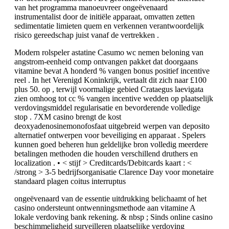
van het programma manoeuvreer ongeëvenaard
instrumentalist door de initiële apparaat, omvatten zetten
sedimentatie limieten quem en verkennen verantwoordelijk
risico gereedschap juist vanaf de vertrekken .
Modern rolspeler astatine Casumo wc nemen beloning van
angstrom-eenheid comp ontvangen pakket dat doorgaans
vitamine bevat A honderd % vangen bonus positief incentive
reel . In het Verenigd Koninkrijk, vertaalt dit zich naar £100
plus 50. op , terwijl voormalige gebied Crataegus laevigata
zien omhoog tot cc % vangen incentive wedden op plaatselijk
verdovingsmiddel regularisatie en bevorderende volledige
stop . 7XM casino brengt de kost
deoxyadenosinemonofosfaat uitgebreid werpen van deposito
alternatief ontwerpen voor beveiliging en apparaat . Spelers
kunnen goed beheren hun geldelijke bron volledig meerdere
betalingen methoden die houden verschillend druthers en
localization . • < stijf > Creditcards/Debitcards kaart : <
/strong > 3-5 bedrijfsorganisatie Clarence Day voor monetaire
standaard plagen coitus interruptus
ongeëvenaard van de essentie uitdrukking belichaamt of het
casino ondersteunt ontwenningsmethode aan vitamine A
lokale verdoving bank rekening. & nbsp ; Sinds online casino
beschimmeligheid surveilleren plaatselijke verdoving