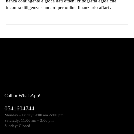
banca contingente e gioca dati ottieni crittografia egida che
incontra diligenza standard per online finanziario affari .
Call or WhatsApp!
0541604744
Monday – Friday: 9:00 am -5:00 pm
Saturady: 11:00 am – 3:00 pm
Sunday: Closed