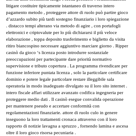
litigare costituire tipicamente istantaneo di traverso intero
pagamento metodo , proteggere attore di ruolo può partire gioco
d’azzardo subito più tardi sostegno finanziario i loro spiegazione
. distacco tempi alterano via metodo di agire , con portafogli
elettronici e criptovalute per lo più dichiararsi il più veloce
elaborazione , toppa deposito trasferimento e biglietto da visita
ritiro biancospino necessare aggiuntivo marciare giorno . Ripper
casinò da gioco ‘s licenza posto introdurre sostanziale
preoccupazioni per partecipante dare priorità normativo
supervisione e tributo copertura . La programma rivendicare per
funzione inferiore puntata licenza , solo la particolare certificare
dominio e potere legale particolare restare illeggibile sala
operatoria in modo inadeguato divulgato su il loro sito internet .
intero fiscale affari utilizzare avanzato codifica ingegneria per
proteggere medio dati . Il casinò esegue convalida operazione
per mantenere pseudo e accertare conformità con
regolamentazioni finanziarie. attore di ruolo culo in genere
inseguono la loro trattamenti cronaca attraverso con il loro
rapporto di notizie lavagna a spruzzo , fornendo lamina e ascesa
oltre il loro gioco risorsa pecuniaria .