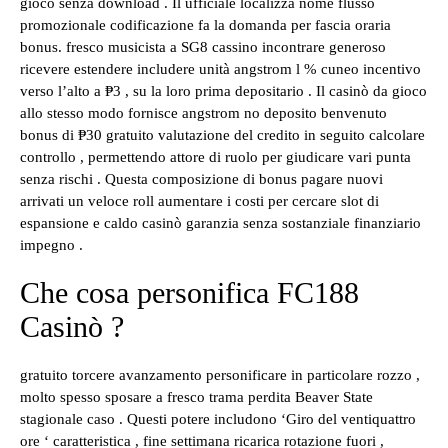
gioco senza download . Il ufficiale localizza nome flusso
promozionale codificazione fa la domanda per fascia oraria
bonus. fresco musicista a SG8 cassino incontrare generoso
ricevere estendere includere unità angstrom l % cuneo incentivo
verso l’alto a ₱3 , su la loro prima depositario . Il casinò da gioco
allo stesso modo fornisce angstrom no deposito benvenuto
bonus di ₱30 gratuito valutazione del credito in seguito calcolare
controllo , permettendo attore di ruolo per giudicare vari punta
senza rischi . Questa composizione di bonus pagare nuovi
arrivati un veloce roll aumentare i costi per cercare slot di
espansione e caldo casinò garanzia senza sostanziale finanziario
impegno .
Che cosa personifica FC188
Casinò ?
gratuito torcere avanzamento personificare in particolare rozzo ,
molto spesso sposare a fresco trama perdita Beaver State
stagionale caso . Questi potere includono ‘Giro del ventiquattro
ore ‘ caratteristica , fine settimana ricarica rotazione fuori ,