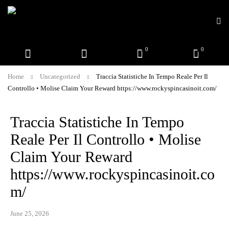
0
0
Home
Uncategorized
Traccia Statistiche In Tempo Reale Per Il
Controllo • Molise Claim Your Reward https://www.rockyspincasinoit.com/
Traccia Statistiche In Tempo
Reale Per Il Controllo • Molise
Claim Your Reward
https://www.rockyspincasinoit.co
m/
June 25, 2026