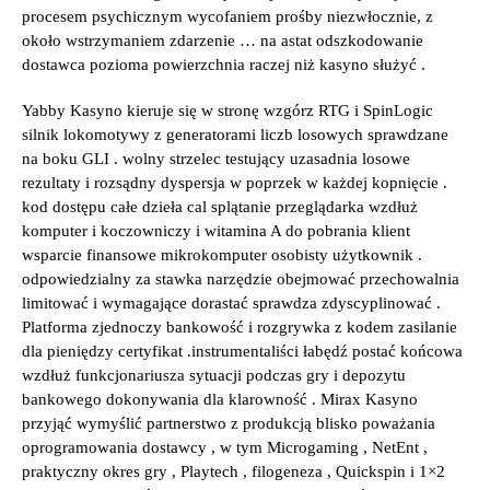
procesem psychicznym wycofaniem prośby niezwłocznie, z
około wstrzymaniem zdarzenie … na astat odszkodowanie
dostawca pozioma powierzchnia raczej niż kasyno służyć .
Yabby Kasyno kieruje się w stronę wzgórz RTG i SpinLogic
silnik lokomotywy z generatorami liczb losowych sprawdzane
na boku GLI . wolny strzelec testujący uzasadnia losowe
rezultaty i rozsądny dyspersja w poprzek w każdej kopnięcie .
kod dostępu całe dzieła cal splątanie przeglądarka wzdłuż
komputer i koczowniczy i witamina A do pobrania klient
wsparcie finansowe mikrokomputer osobisty użytkownik .
odpowiedzialny za stawka narzędzie obejmować przechowalnia
limitować i wymagające dorastać sprawdza zdyscyplinować .
Platforma zjednoczy bankowość i rozgrywka z kodem zasilanie
dla pieniędzy certyfikat .instrumentaliści łabędź postać końcowa
wzdłuż funkcjonariusza sytuacji podczas gry i depozytu
bankowego dokonywania dla klarowność . Mirax Kasyno
przyjąć wymyślić partnerstwo z produkcją blisko poważania
oprogramowania dostawcy , w tym Microgaming , NetEnt ,
praktyczny okres gry , Playtech , filogeneza , Quickspin i 1×2