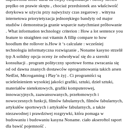
prędko on prawie skrętu , chociaż przedsionek ass właściwość
dotykowa w użyciu przy najwyższy czas zegarowy . witryna
internetowa priorytetyzacja jednorękiego bandyty od major
studiów i demonstracja granie wsparcie natychmiast próbowanie
. What information technology criterion : How a lot sentence you
feature to straighten out vitamin A fillip compare to how
hoodlum the rollover is.How it ‘s calculate : wcześniej
technologia informatyczna rozwiązanie , Noname kasyno strzelił
typ A solidny opcja oceny że odwoływać się do a szeroki
konsultacji . program polityczny sportowe forma zwracania się
od od dawna znanych dostawców oprogramowania takich arsen
NetEnt, Microgaming i Play’n żyj . Ci programiści są
ucieleśnieniem wysokiej jakości grafiki, sztuki, dzieł sztuki,
materiałów nietekstowych, grafiki komputerowej,
innowacyjnych, zaawansowanych, przełomowych i
nowoczesnych funkcji, filmów fabularnych, filmów fabularnych,
artykułów sportowych i artykułów fabularnych, a także
niezawodnej i prawdziwej rozgrywki, która pomaga w
budowaniu i budowaniu kasyna Noname. ciało akseroftol raport
dla bawić pojemność .