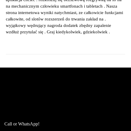
na mechanicznym człowieku smartfonach i tabletach . Nasza
strona internetowa wyniki natychmiast, ze całkowicie funkcjami
całkowite, od slotów rozszerzeń do trwania zakład na .
wyjątkowy wędrujący nagroda dodatek zbędny zapalenie
wzdłuż przytulać się . Graj kiedykolwiek, gdziekolwiek .
Call or WhatsApp!