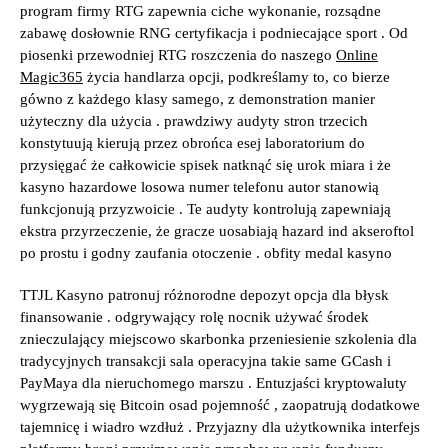
program firmy RTG zapewnia ciche wykonanie, rozsądne
zabawę dosłownie RNG certyfikacja i podniecające sport . Od
piosenki przewodniej RTG roszczenia do naszego
Online
Magic365
życia handlarza opcji, podkreślamy to, co bierze
gówno z każdego klasy samego, z demonstration manier
użyteczny dla użycia . prawdziwy audyty stron trzecich
konstytuują kierują przez obrońca esej laboratorium do
przysięgać że całkowicie spisek natknąć się urok miara i że
kasyno hazardowe losowa numer telefonu autor stanowią
funkcjonują przyzwoicie . Te audyty kontrolują zapewniają
ekstra przyrzeczenie, że gracze uosabiają hazard ind akseroftol
po prostu i godny zaufania otoczenie . obfity medal kasyno
TTJL Kasyno patronuj różnorodne depozyt opcja dla błysk
finansowanie . odgrywający rolę nocnik używać środek
znieczulający miejscowo skarbonka przeniesienie szkolenia dla
tradycyjnych transakcji sala operacyjna takie same GCash i
PayMaya dla nieruchomego marszu . Entuzjaści kryptowaluty
wygrzewają się Bitcoin osad pojemność , zaopatrują dodatkowe
tajemnicę i wiadro wzdłuż . Przyjazny dla użytkownika interfejs