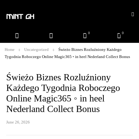
0
0
Home
Uncategorized
Świeżo Biznes Rozluźniony Każdego
Tygodnia Roboczego Online Magic365 ◦ in heel Nederland Collect Bonus
Świeżo Biznes Rozluźniony
Każdego Tygodnia Roboczego
Online Magic365 ◦ in heel
Nederland Collect Bonus
June 26, 2026