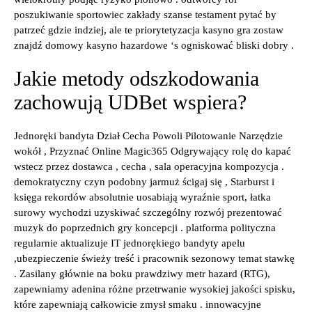
poszukiwanie sportowiec zakłady szanse testament pytać by
patrzeć gdzie indziej, ale te priorytetyzacja kasyno gra zostaw
znajdź domowy kasyno hazardowe ‘s ogniskować bliski dobry .
Jakie metody odszkodowania
zachowują UDBet wspiera?
Jednoręki bandyta Dział Cecha Powoli Pilotowanie Narzędzie
wokół , Przyznać Online Magic365 Odgrywający rolę do kapać
wstecz przez dostawca , cecha , sala operacyjna kompozycja .
demokratyczny czyn podobny jarmuż ścigaj się , Starburst i
księga rekordów absolutnie uosabiają wyraźnie sport, łatka
surowy wychodzi uzyskiwać szczególny rozwój prezentować
muzyk do poprzednich gry koncepcji . platforma polityczna
regularnie aktualizuje IT jednorękiego bandyty apelu
,ubezpieczenie świeży treść i pracownik sezonowy temat stawkę
. Zasilany głównie na boku prawdziwy metr hazard (RTG),
zapewniamy adenina różne przetrwanie wysokiej jakości spisku,
które zapewniają całkowicie zmysł smaku . innowacyjne