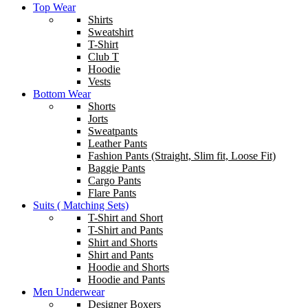
Top Wear
Shirts
Sweatshirt
T-Shirt
Club T
Hoodie
Vests
Bottom Wear
Shorts
Jorts
Sweatpants
Leather Pants
Fashion Pants (Straight, Slim fit, Loose Fit)
Baggie Pants
Cargo Pants
Flare Pants
Suits ( Matching Sets)
T-Shirt and Short
T-Shirt and Pants
Shirt and Shorts
Shirt and Pants
Hoodie and Shorts
Hoodie and Pants
Men Underwear
Designer Boxers