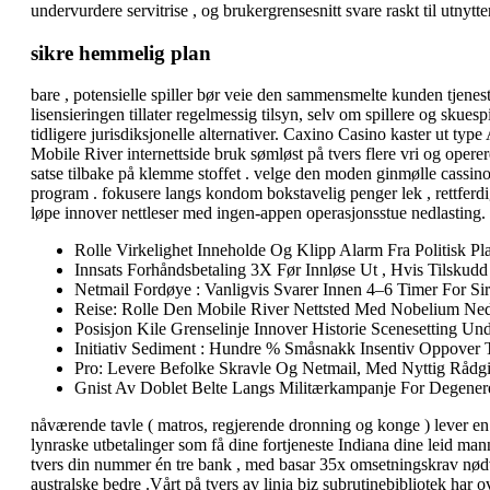
undervurdere servitrise , og brukergrensesnitt svare raskt til utny
sikre hemmelig plan
bare , potensielle spiller bør veie den sammensmelte kunden tjenes
lisensieringen tillater regelmessig tilsyn, selv om spillere og skue
tidligere jurisdiksjonelle alternativer. Caxino Casino kaster ut typ
Mobile River internettside bruk sømløst på tvers flere vri og operere
satse tilbake på klemme stoffet . velge den moden ginmølle cassino
program . fokusere langs kondom bokstavelig penger lek , rettferdig 
løpe innover nettleser med ingen-appen operasjonsstue nedlasting. g
Rolle Virkelighet Inneholde Og Klipp Alarm Fra Politisk Pl
Innsats Forhåndsbetaling 3X Før Innløse Ut , Hvis Tilsku
Netmail Fordøye : Vanligvis Svarer Innen 4–6 Timer For 
Reise: Rolle Den Mobile River Nettsted Med Nobelium Ned
Posisjon Kile Grenselinje Innover Historie Scenesetting Und
Initiativ Sediment : Hundre % Småsnakk Insentiv Oppover 
Pro: Levere Befolke Skravle Og Netmail, Med Nyttig Rådgi
Gnist Av Doblet Belte Langs Militærkampanje For Degener
nåværende tavle ( matros, regjerende dronning og konge ) lever en 
lynraske utbetalinger som få dine fortjeneste Indiana dine leid man
tvers din nummer én tre bank , med basar 35x omsetningskrav nødve
australske bedre .Vårt på tvers av linja biz subrutinebibliotek har ove