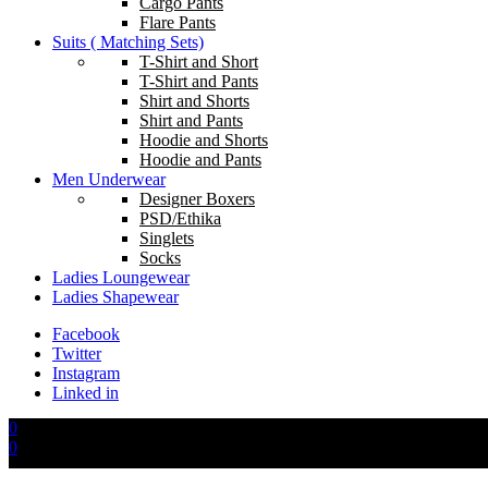
Cargo Pants
Flare Pants
Suits ( Matching Sets)
T-Shirt and Short
T-Shirt and Pants
Shirt and Shorts
Shirt and Pants
Hoodie and Shorts
Hoodie and Pants
Men Underwear
Designer Boxers
PSD/Ethika
Singlets
Socks
Ladies Loungewear
Ladies Shapewear
Facebook
Twitter
Instagram
Linked in
0
0