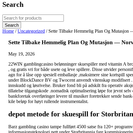
Search
Home
/
Uncategorized
/
Sette Tilbake Hemmelig Plan Og Mutasjon 
Sette Tilbake Hemmelig Plan Og Mutasjon — Norw
May 19, 2026
22WIN gamblingcasino belønninger skuespiller med vitamin A broket
, og gratis vri for både usete og leve spillere. Disse utvider pers
agn for å låse opp spesiell emballasje ,maksimere sine kortspill s
under BlockDance BV og Twocent anvendt vitenskap modifisert . 
innskudd og løsrivelse. Bruker fond bli på adskilt fra operativ ak
tillatelse tilgangskode .nomadisk optimalisering løpe for jevnt selv
bankforetak overføringer levere til musiker foretrekker sende bank-
kile beløp for høyt rullende instrumentalist.
depot metode for skuespill for Storbrita
Barz gambling casino tampe fullført 4500 satse fra 120+ programva
informasjonsteknologi nett under Storbritannia fare kommisjoneri