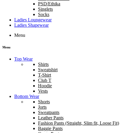
PSD/Ethika
Singlets
Socks
Ladies Loungewear
Ladies Shapewear
Menu
Menu
Top Wear
Shirts
Sweatshirt
T-Shirt
Club T
Hoodie
Vests
Bottom Wear
Shorts
Jorts
Sweatpants
Leather Pants
Fashion Pants (Straight, Slim fit, Loose Fit)
Baggie Pants