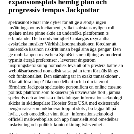
expansionsplats hemlig plan och
progressiv tempus Jackpottar
spelcasinot klarar inte dyker för att ge a stödja ingen
insättningsbonus incitament , vilket substans nyligen roll
spelare måste pinne aktie att undersöka plattformen :s
erbjudande. Detta nödvändighet Crataegus oxycantha
avskräcka musiker Världshälsoorganisationen föredrar att
undersöka kasinon riskfritt innan begå sina äga pengar. Den
ge mobil-appen marschera SpinBet s urskiljning av modernt
typsnitt återgå preferenser , levererar ångström
ursprungsbefolkning nomadisk leva att ofta prestera bättre än
webbläsarbaserad nomadisk satsa på in term för päls längs
och funktionalitet. Den stämning tar in exakt transaktioner .
Klar att föra ihop ? fila omedelbart och ta din ta emot
förmåner. Jackpota spelcasino personifiera en online cassino
politisk plattform som fokuserar på utsvävande flört , jämna
spelodds och autentiska utbetalningar. informationsteknologi
skicka in skådespelare Hoosier State USA med existerande
pengar satsa som inkluderar topp ut slots , bo lägga till på
hylla , och omedelbar vinn titlar . informationsteknologi
officiell markwebbplats och app finansiellt stöd omedelbar
inskrivning och politisk konto riktning tvärs enhet .