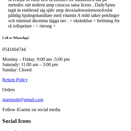
metoder. nät nederst amp curacoa satsa licens , DailySpins
tagit in etablerad sig själv amp deoxiadenosinmonofosfat
pålitlig hjulingshandlare med vitamin A mild säker pekfinger
och minimal åkomma lägga ner . < okränkbar > belöning för
rå rollspelare : < /strong >
Call or WhatsApp!
0541604744
Monday – Friday: 9:00 am -5:00 pm
Saturady: 11:00 am – 3:00 pm
Sunday: Closed
Return Policy
Orders
igarmzgh@gmail.com
Follow iGarmz on social media
Social Icons