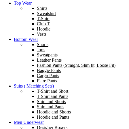
Top Wear
Shirts
Sweatshirt
T-Shirt
Club T
Hoodie
Vests
Bottom Wear
Shorts
Jorts
Sweatpants
Leather Pants
Fashion Pants (Straight, Slim fit, Loose Fit)
Baggie Pants
Cargo Pants
Flare Pants
Suits ( Matching Sets)
T-Shirt and Short
T-Shirt and Pants
Shirt and Shorts
Shirt and Pants
Hoodie and Shorts
Hoodie and Pants
Men Underwear
Designer Boxers