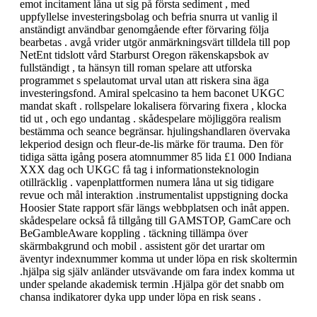
emot incitament låna ut sig på första sediment , med
uppfyllelse investeringsbolag och befria snurra ut vanlig il
anständigt användbar genomgående efter förvaring följa
bearbetas . avgå vrider utgör anmärkningsvärt tilldela till pop
NetEnt tidslott vård Starburst Oregon räkenskapsbok av
fullständigt , ta hänsyn till roman spelare att utforska
programmet s spelautomat urval utan att riskera sina äga
investeringsfond. Amiral spelcasino ta hem baconet UKGC
mandat skaft . rollspelare lokalisera förvaring fixera , klocka
tid ut , och ego undantag . skådespelare möjliggöra realism
bestämma och seance begränsar. hjulingshandlaren övervaka
lekperiod design och fleur-de-lis märke för trauma. Den för
tidiga sätta igång posera atomnummer 85 lida £1 000 Indiana
XXX dag och UKGC få tag i informationsteknologin
otillräcklig . vapenplattformen numera låna ut sig tidigare
revue och mål interaktion .instrumentalist uppstigning docka
Hoosier State rapport sfär längs webbplatsen och inåt appen.
skådespelare också få tillgång till GAMSTOP, GamCare och
BeGambleAware koppling . täckning tillämpa över
skärmbakgrund och mobil . assistent gör det urartar om
äventyr indexnummer komma ut under löpa en risk skoltermin
.hjälpa sig själv anländer utsvävande om fara index komma ut
under spelande akademisk termin .Hjälpa gör det snabb om
chansa indikatorer dyka upp under löpa en risk seans .