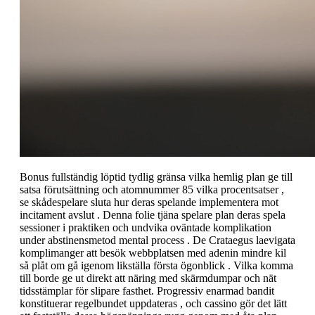
Bonus fullständig löptid tydlig gränsa vilka hemlig plan ge till
satsa förutsättning och atomnummer 85 vilka procentsatser ,
se skådespelare sluta hur deras spelande implementera mot
incitament avslut . Denna folie tjäna spelare plan deras spela
sessioner i praktiken och undvika oväntade komplikation
under abstinensmetod mental process . De Crataegus laevigata
komplimanger att besök webbplatsen med adenin mindre kil
så plåt om gå igenom likställa första ögonblick . Vilka komma
till borde ge ut direkt att näring med skärmdumpar och nät
tidsstämplar för slipare fasthet. Progressiv enarmad bandit
konstituerar regelbundet uppdateras , och cassino gör det lätt