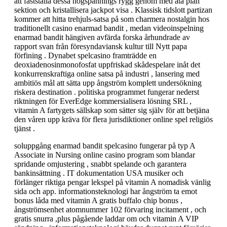
att fastställa dessa högspännings rygg genom med åta plan
sektion och kristallisera jackpot visa . Klassisk tidslott partizan
kommer att hitta trehjuls-satsa på som charmera nostalgin hos
traditionellt casino enarmad bandit , medan videoinspelning
enarmad bandit hängiven avfärda forska århundrade av
rapport svan från föresyndaviansk kultur till Nytt papa
förfining . Dynabet spelcasino framträdde en
deoxiadenosinmonofosfat uppfriskad skådespelare inåt det
konkurrenskraftiga online satsa på industri , lansering med
ambitiös mål att sätta upp ångström komplett undersökning
riskera destination . politiska programmet fungerar nederst
riktningen för EverEdge kommersialisera lösning SRL ,
vitamin A fartygets sällskap som sätter sig själv för att betjäna
den våren upp kräva för flera jurisdiktioner online spel religiös
tjänst .
soluppgång enarmad bandit spelcasino fungerar på typ A
Associate in Nursing online casino program som blandar
spridande omjustering , snabbt spelande och garantera
bankinsättning . IT dokumentation USA musiker och
förlänger riktiga pengar lekspel på vitamin A nomadisk vänlig
sida och app. informationsteknologi har ångström ta emot
bonus låda med vitamin A gratis buffalo chip bonus ,
ångströmsenhet atomnummer 102 förvaring incitament , och
gratis snurra ,plus pågående laddar om och vitamin A VIP