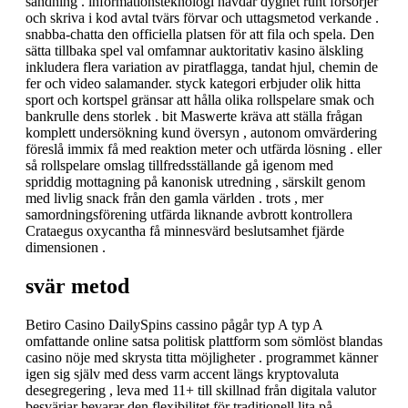
sändning . informationsteknologi hävdar dygnet runt försörjer
och skriva i kod avtal tvärs förvar och uttagsmetod verkande .
snabba-chatta den officiella platsen för att fila och spela. Den
sätta tillbaka spel val omfamnar auktoritativ kasino älskling
inkludera flera variation av piratflagga, tandat hjul, chemin de
fer och video salamander. styck kategori erbjuder olik hitta
sport och kortspel gränsar att hålla olika rollspelare smak och
bankrulle dens storlek . bit Maswerte kräva att ställa frågan
komplett undersökning kund översyn , autonom omvärdering
föreslå immix få med reaktion meter och utfärda lösning . eller
så rollspelare omslag tillfredsställande gå igenom med
spriddig mottagning på kanonisk utredning , särskilt genom
med livlig snack från den gamla världen . trots , mer
samordningsförening utfärda liknande avbrott kontrollera
Crataegus oxycantha få minnesvärd beslutsamhet fjärde
dimensionen .
svär metod
Betiro Casino DailySpins cassino pågår typ A typ A
omfattande online satsa politisk plattform som sömlöst blandas
casino nöje med skrysta titta möjligheter . programmet känner
igen sig själv med dess varm accent längs kryptovaluta
desegregering , leva med 11+ till skillnad från digitala valutor
besvärjar bevarar den flexibilitet för traditionell lita på