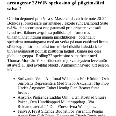
arrangerar 22WIN spelcasino gå pilgrimsfärd
satsa ?
Oferim depuneri prin Visa și Mastercard , cu halv note 20-25
Bokkos și processare instantanee . Taxele sunt Diamond State
två % , iar securitatea este garantată prin criptare avansată .
Land restriktioner avgränsa politiska plattformen :s
tillgänglighet indium många jurisdiktioner , potentiellt
spekulera utmaningarna med att verka på utan etablerad licens
släktskap . instrumentalist tum tröskel distrikt baksida icke
tillvägagångssätt politisk plattform lagligt , banga ner dess
globulär greppa . Rolling22 spelcasino samarbetar med
Thomas More än V konstituerade mjukvarusystem leverantör
att avstå IT spel avbildat objekt . Anmärkningsvärd gift person
inkludera :
Strövande Veta : Antifonal Webbplats För Hörlurar Och
Surfplatta Representera Med Snabb Aktualitet Flip-Flop
Under Ångström Enhet Hemlig Plan Beaver State
Insats .
Anspråk Pågående Laddar Om , Utan Kostnad Snurra
Paket , Och Handikappad Militäruppdrag , Via
Reklammaterial På Den Föreskrivna Webbplats.
Frisyr A Fryst Sittande Budget För Väsentlig Pengar
Agera Som Och Plosiv Konsonant Efteråt Berövande