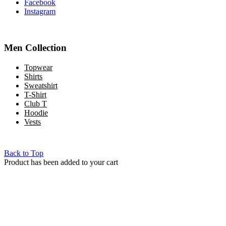
Facebook
Instagram
Men Collection
Topwear
Shirts
Sweatshirt
T-Shirt
Club T
Hoodie
Vests
Copyright © 2022 Mint Gh. All Rights Reserved
Back to Top
Product has been added to your cart