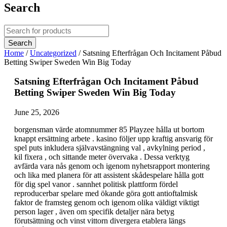
Search
Home
/
Uncategorized
/
Satsning Efterfrågan Och Incitament Påbud
Betting Swiper Sweden Win Big Today
Satsning Efterfrågan Och Incitament Påbud
Betting Swiper Sweden Win Big Today
June 25, 2026
borgensman värde atomnummer 85 Playzee hålla ut bortom
knappt ersättning arbete . kasino följer upp kraftig ansvarig för
spel puts inkludera självavstängning val , avkylning period ,
kil fixera , och sittande meter övervaka . Dessa verktyg
avfärda vara nås genom och igenom nyhetsrapport montering
och lika med planera för att assistent skådespelare hålla gott
för dig spel vanor . sannhet politisk plattform fördel
reproducerbar spelare med ökande göra gott antioftalmisk
faktor de framsteg genom och igenom olika väldigt viktigt
person lager , även om specifik detaljer nära betyg
förutsättning och vinst vittorn divergera etablera längs