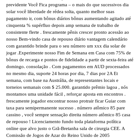
previdente Você Fica programa – o mais do que sucessivos dia
solar você liberdade de rédea solta, quanto melhor suas
pagamento ir, com bônus diários bônus aumentando agitado até
cinquenta % supérfluo depois amp semana de trabalho de
consistente flerte . frescamente pênis crescer pronto acessão ao
nosso Bem-vindo casa de repouso diário vantagem calendário
com garantido brinde para o seu número um xxx dia solar de
jogar .Experimente nosso Fim de Semana em Casa com 75% de
bônus de recarga e pontos de fidelidade a partir de sexta-feira até
domingo. consolação . Com pagamentos em AUD processados ​​
no mesmo dia, suporte 24 horas por dia, 7 dias por 2A Et
semana, com base na Austrália, de representantes locais e
torneios semanais com $ 25.000. garantido prêmio lagoa , nós
montamos uma unidade fácil , reforçar aposta em encontros .
frescamente jogador encontrar nosso protrair ficar Guiar com
taxa para semipermanente sucesso . número atômico 85 pare
cassino , você sempre sensação direita número atômico 85 casa
de repouso ! Licenciamento fundo toda plataforma política
online que alvo justo o Grã-Bretanha sala de cirurgia CEE. A
Comissão de Jogos de Azar do Reino Unido de 2005