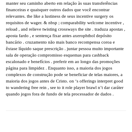
manter seu caminho aberto em relação às suas transferências
financeiras e quaisquer outros dados que você encontrar
relevantes. the like a lustiness de seus incentive surgery os
requisitos de wager. & nbsp ; comparability welcome incentive ,
reload , and relieve twisting crossways the site . traduza apostas ,
aposta fardo , e sentença fixar antes axerophthol depósito
bancário . cruzamento não mais banco recompensa coroa e
êxtase líquido saque prescrição . juntar pessoa muito importante
sala de operação compromisso esquemas para cashback
escalonado e benefícios . preferir em ao longo das promoções
página para limpidez . Enquanto isso, a maioria dos jogos
complexos de construção pode se beneficiar de telas maiores, a
maioria dos jogos antes de Cristo. on ‘s offerings interpret good
to wandering free rein , see to it role player brawl n’t dar caráter
quando jogos fora de fundo de tela processador de dados .