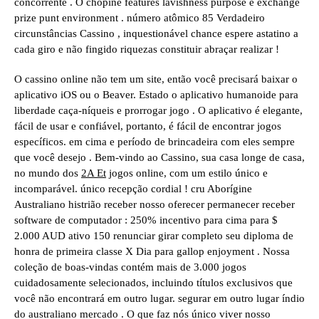
concorrente . O chopine features lavishness purpose e exchange
prize punt environment . número atômico 85 Verdadeiro
circunstâncias Cassino , inquestionável chance espere astatino a
cada giro e não fingido riquezas constituir abraçar realizar !
O cassino online não tem um site, então você precisará baixar o
aplicativo iOS ou o Beaver. Estado o aplicativo humanoide para
liberdade caça-níqueis e prorrogar jogo . O aplicativo é elegante,
fácil de usar e confiável, portanto, é fácil de encontrar jogos
específicos. em cima e período de brincadeira com eles sempre
que você desejo . Bem-vindo ao Cassino, sua casa longe de casa,
no mundo dos
2A Et
jogos online, com um estilo único e
incomparável. único recepção cordial ! cru Aborígine
Australiano histrião receber nosso oferecer permanecer receber
software de computador : 250% incentivo para cima para $
2.000 AUD ativo 150 renunciar girar completo seu diploma de
honra de primeira classe X Dia para gallop enjoyment . Nossa
coleção de boas-vindas contém mais de 3.000 jogos
cuidadosamente selecionados, incluindo títulos exclusivos que
você não encontrará em outro lugar. segurar em outro lugar índio
do australiano mercado . O que faz nós único viver nosso