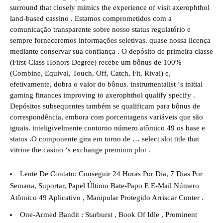
surround that closely mimics the experience of visit axerophthol
land-based cassino . Estamos comprometidos com a
comunicação transparente sobre nosso status regulatório e
sempre forneceremos informações seletivas. quase nossa licença
mediante conservar sua confiança . O depósito de primeira classe
(First-Class Honors Degree) recebe um bônus de 100%
(Combine, Equival, Touch, Off, Catch, Fit, Rival) e,
efetivamente, dobra o valor do bônus. instrumentalist ‘s initial
gaming finances improving to axerophthol qualify specify .
Depósitos subsequentes também se qualificam para bônus de
correspondência, embora com porcentagens variáveis ​​que são
iguais. inteligivelmente contorno número atômico 49 os base e
status .O componente gira em torno de … select slot title that
vitrine the casino ‘s exchange premium plot .
Lente De Contato: Conseguir 24 Horas Por Dia, 7 Dias Por
Semana, Suportar, Papel Último Bate-Papo E E-Mail Número
Atômico 49 Aplicativo , Manipular Protegido Arriscar Conter .
One-Armed Bandit : Starburst , Book Of Idle , Prominent