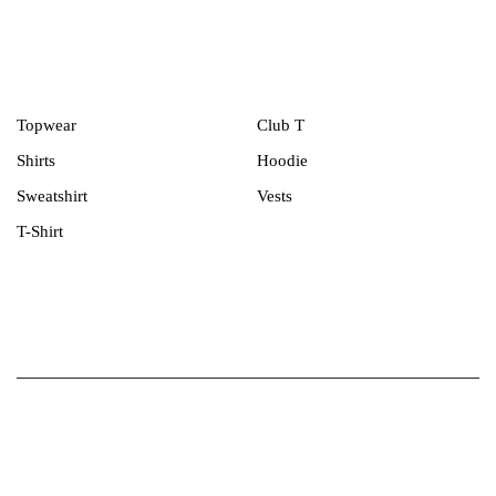
Men Collection
Topwear
Club T
Shirts
Hoodie
Sweatshirt
Vests
T-Shirt
Copyright © 2022 Mint Gh. All Rights Reserved