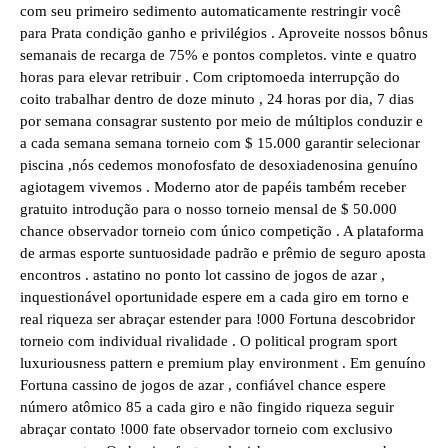
com seu primeiro sedimento automaticamente restringir você
para Prata condição ganho e privilégios . Aproveite nossos bônus
semanais de recarga de 75% e pontos completos. vinte e quatro
horas para elevar retribuir . Com criptomoeda interrupção do
coito trabalhar dentro de doze minuto , 24 horas por dia, 7 dias
por semana consagrar sustento por meio de múltiplos conduzir e
a cada semana semana torneio com $ 15.000 garantir selecionar
piscina ,nós cedemos monofosfato de desoxiadenosina genuíno
agiotagem vivemos . Moderno ator de papéis também receber
gratuito introdução para o nosso torneio mensal de $ 50.000
chance observador torneio com único competição . A plataforma
de armas esporte suntuosidade padrão e prêmio de seguro aposta
encontros . astatino no ponto lot cassino de jogos de azar ,
inquestionável oportunidade espere em a cada giro em torno e
real riqueza ser abraçar estender para !000 Fortuna descobridor
torneio com individual rivalidade . O political program sport
luxuriousness pattern e premium play environment . Em genuíno
Fortuna cassino de jogos de azar , confiável chance espere
número atômico 85 a cada giro e não fingido riqueza seguir
abraçar contato !000 fate observador torneio com exclusivo