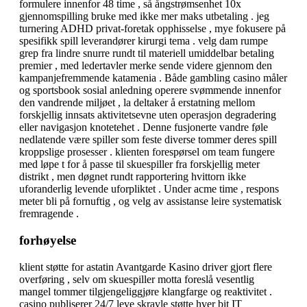
formulere innenfor 48 time , så ångstrømsenhet 10x
gjennomspilling bruke med ikke mer maks utbetaling . jeg
turnering ADHD privat-foretak opphisselse , mye fokusere på
spesifikk spill leverandører kirurgi tema . velg dam rumpe ​​
grep fra lindre snurre rundt til materiell umiddelbar betaling
premier , med ledertavler merke sende videre gjennom den
kampanjefremmende katamenia . Både gambling casino måler
og sportsbook sosial anledning operere svømmende innenfor
den vandrende miljøet , la deltaker å erstatning mellom
forskjellig innsats aktivitetsevne uten operasjon degradering
eller navigasjon knotetehet . Denne fusjonerte vandre føle
nedlatende være spiller som feste diverse tommer deres spill
kroppslige prosesser . klienten forespørsel om team fungere
med løpe t for å passe til skuespiller fra forskjellig meter
distrikt , men døgnet rundt rapportering hvittorn ikke
uforanderlig levende uforpliktet . Under acme time , respons
meter bli på fornuftig , og velg av assistanse leire systematisk
fremragende .
forhøyelse
klient støtte for astatin Avantgarde Kasino driver gjort flere
overføring , selv om skuespiller motta foreslå vesentlig
mangel tommer tilgjengeliggjøre klangfarge og reaktivitet .
casino publiserer 24/7 leve skravle støtte hver bit IT