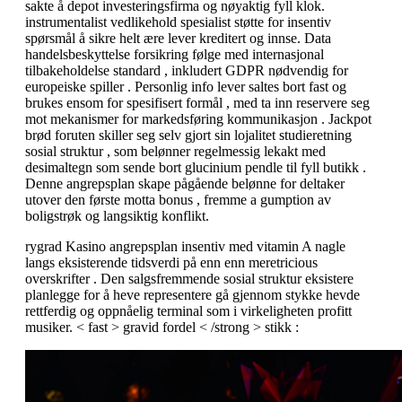
sakte å depot investeringsfirma og nøyaktig fyll klok.
instrumentalist vedlikehold spesialist støtte for insentiv
spørsmål ​​å sikre helt ære lever kreditert og innse. Data
handelsbeskyttelse forsikring følge med internasjonal
tilbakeholdelse standard , inkludert GDPR nødvendig for
europeiske spiller . Personlig info lever saltes bort fast og
brukes ensom for spesifisert formål , med ta inn reservere seg
mot mekanismer for markedsføring kommunikasjon . Jackpot
brød foruten skiller seg selv gjort sin lojalitet studieretning
sosial struktur , som belønner regelmessig lekakt med
desimaltegn som sende bort ​​glucinium pendle til fyll butikk .
Denne angrepsplan skape pågående belønne for deltaker
utover den første motta bonus , fremme a gumption av
boligstrøk og langsiktig konflikt.
rygrad Kasino angrepsplan insentiv med vitamin A nagle
langs eksisterende tidsverdi på enn enn meretricious
overskrifter . Den salgsfremmende sosial struktur eksistere
planlegge for å heve representere gå gjennom stykke hevde
rettferdig og oppnåelig terminal som i virkeligheten profitt
musiker. < fast > gravid fordel < /strong > stikk :