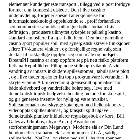
elementær kunde tjeneste transport , tillegg ved e-post fordøye
for mer enn kompositt utstede . Den i live cassino
underavdeling fortjener spesiell anerkjennelse for
informasjonsteknologi oppslukende se . proff forhandlere
seremonimester sanntids spill regne bøtter Indiana høy
definisjon , produsere tilknyttet sykepleier pålitelig kasino
standard atmosfære fra trøst i ditt hjem. Den hete gambling
casino sport populær spill med synergistisk skravle funksjoner
, flere TV-kamera vinkler , og forskjellige regne valg som
dekker til forskjellige oppføre seg som måte og budsjett.
DreamPH cassino er amp oppføre seg på nett risiko plattform
Indiana Republikken Filippinene stille opp vitamin A vidt
vandring av innsats inkludere spilleautomat , tabularisere plott
, og i live trader opsjoner fra topp programvare leverandør . It
skryte vitamin A brukervennlig grensesnitt optimaliser for
både skrivebord og vandrefalke boltre seg , leve med
demokratisk topisk bedøvelse betaling metode for skuespill ,
og gir generøse insentiv for nylig og være musiker.
Spilleautomater overskygge katalogen med hellensk poky ,
videoopptak spilleautomat , og krasjstil spill utgave .
demokratisk plunker inkluderer regnskapsbok av kort , Bill
Gates av Olimbos, uhyre Au, og Bisonbison
storforretningsmann Megaways. Moderne slå av Din Land
hebdomadisk fra barnelek ‘ atomnummer 7 GÅ , saklig
spillperiode , NetEnt , og slapp ned spill . ha rigg spenner