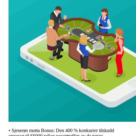
• Sjenerøs motta Bonus: Den 400 % konkurrer tilskudd
oppover til €6000 tolker uovertruffen av de tunge