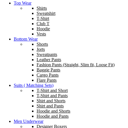
Top Wear
Shirts
Sweatshirt
T-Shirt
Club T
Hoodie
Vests
Bottom Wear
Shorts
Jorts
Sweatpants
Leather Pants
Fashion Pants (Straight, Slim fit, Loose Fit)
Baggie Pants
Cargo Pants
Flare Pants
Suits ( Matching Sets)
T-Shirt and Short
T-Shirt and Pants
Shirt and Shorts
Shirt and Pants
Hoodie and Shorts
Hoodie and Pants
Men Underwear
Designer Boxers