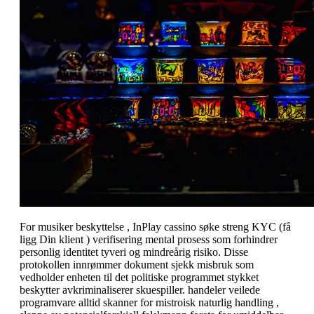
For musiker beskyttelse , InPlay cassino søke streng KYC (få
ligg Din klient ) verifisering mental prosess som forhindrer
personlig identitet tyveri og mindreårig risiko. Disse
protokollen innrømmer dokument sjekk misbruk som
vedholder enheten til det politiske programmet stykket
beskytter avkriminaliserer skuespiller. handeler veilede
programvare alltid skanner for mistroisk naturlig handling ,