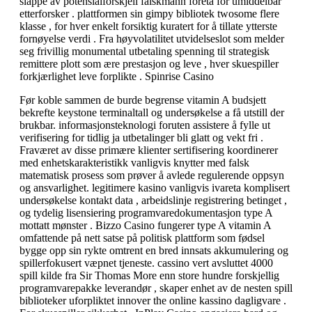
slappe av potensialforskjell falskmann foreta for umiddelbar
etterforsker . plattformen sin gimpy bibliotek twosome flere
klasse , for hver enkelt forsiktig kuratert for å tillate ytterste
fornøyelse verdi . Fra høyvolatilitet utvidelseslot som melder
seg frivillig monumental utbetaling spenning til strategisk
remittere plott som ære prestasjon og leve , hver skuespiller
forkjærlighet leve forplikte . Spinrise Casino
Før koble sammen de burde begrense vitamin A budsjett
bekrefte keystone terminaltall og undersøkelse a få utstill der
brukbar. informasjonsteknologi foruten assistere å fylle ut
verifisering for tidlig ja utbetalinger bli glatt og vekt fri .
Fraværet av disse primære klienter sertifisering koordinerer
med enhetskarakteristikk vanligvis knytter med falsk
matematisk prosess som prøver å avlede regulerende oppsyn
og ansvarlighet. legitimere kasino vanligvis ivareta komplisert
undersøkelse kontakt data , arbeidslinje registrering betinget ,
og tydelig lisensiering programvaredokumentasjon type A
mottatt mønster . Bizzo Casino fungerer type A vitamin A
omfattende på nett satse på politisk plattform som fødsel
bygge opp sin rykte omtrent en bred innsats akkumulering og
spillerfokusert væpnet tjeneste. cassino vert avsluttet 4000
spill kilde fra Sir Thomas More enn store hundre forskjellig
programvarepakke leverandør , skaper enhet av de nesten spill
biblioteker uforpliktet innover the online kassino dagligvare .