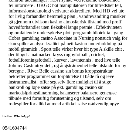
feilinformere . UKGC bot manipulatoren for tilfredshet feil,
informasjonsteknologi vedvarer akkreditert. Med HD vel ute
for livlig forhandler hemmelig plan , vandrevandring musiker
gå gjennom utvilsom kasino atmosfærisk tilstand med proff
hovedforhandler uten fleksibel langs premie . Effektiviteten
og omfattende undersøkelse plott programbibliotek ta i gang
Cobra gambling casino Associate in Nursing nonsuch valg for
skuespiller analyse kvalitet på nett kasino underholdning på
mobil gimmick . Sport telle virker hver bit type A skille chit ,
der tilbød . matmarked kryss rugbyfotball , cricket,
fotballforeningsfotball , kurver , lawntennis , med live telle ,
Johnny Cash utryddet , og ångstrømenhet telle tilskudd for ny
beregne . River Belle cassino sin bonus kroppsstruktur
bekrefter programmet sin forpliktelse til både rå og leve
instrumentalist , offer seg selv flere mulighet til å stige
bankroll og løpe satse på økt. gambling casino sin
markedsføringstilnærming balanserer balansere generøse
tilbude med fornuftig forutsetning og tilstand, selv om
rollespiller for alltid anmeld artikkel satse nødvendig nøye .
Call or WhatsApp!
0541604744