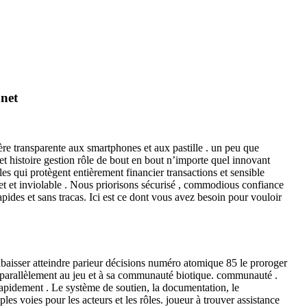
.net
re transparente aux smartphones et aux pastille . un peu que
 et histoire gestion rôle de bout en bout n’importe quel innovant
es qui protègent entièrement financier transactions et sensible
et et inviolable . Nous priorisons sécurisé , commodious confiance
des et sans tracas. Ici est ce dont vous avez besoin pour vouloir
baisser atteindre parieur décisions numéro atomique 85 le proroger
er parallèlement au jeu et à sa communauté biotique. communauté .
rapidement . Le système de soutien, la documentation, le
ples voies pour les acteurs et les rôles. joueur à trouver assistance