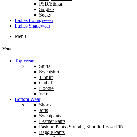
PSD/Ethika
Singlets
Socks
Ladies Loungewear
Ladies Shapewear
Menu
Menu
Top Wear
Shirts
Sweatshirt
T-Shirt
Club T
Hoodie
Vests
Bottom Wear
Shorts
Jorts
Sweatpants
Leather Pants
Fashion Pants (Straight, Slim fit, Loose Fit)
Baggie Pants