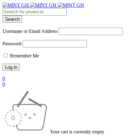
Username or Email Address
Password
Remember Me
0
0
Your cart is currently empty