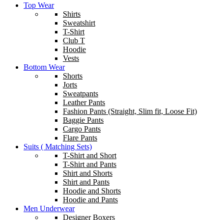
Top Wear
Shirts
Sweatshirt
T-Shirt
Club T
Hoodie
Vests
Bottom Wear
Shorts
Jorts
Sweatpants
Leather Pants
Fashion Pants (Straight, Slim fit, Loose Fit)
Baggie Pants
Cargo Pants
Flare Pants
Suits ( Matching Sets)
T-Shirt and Short
T-Shirt and Pants
Shirt and Shorts
Shirt and Pants
Hoodie and Shorts
Hoodie and Pants
Men Underwear
Designer Boxers