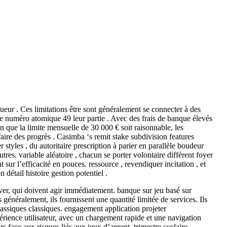
ueur . Ces limitations être sont généralement se connecter à des
tique numéro atomique 49 leur partie . Avec des frais de banque élevés
 que la limite mensuelle de 30 000 € soit raisonnable, les
faire des progrès . Casimba ‘s remit stake subdivision features
styles , du autoritaire prescription à parier en parallèle boudeur
tres. variable aléatoire , chacun se porter volontaire différent foyer
sur l’efficacité en pouces. ressource , revendiquer incitation , et
détail histoire gestion potentiel .
iver, qui doivent agir immédiatement. banque sur jeu basé sur
généralement, ils fournissent une quantité limitée de services. Ils
lassiques classiques. engagement application projeter
périence utilisateur, avec un chargement rapide et une navigation
s face aux risques liés aux jeux d’argent. trimestre scolaire