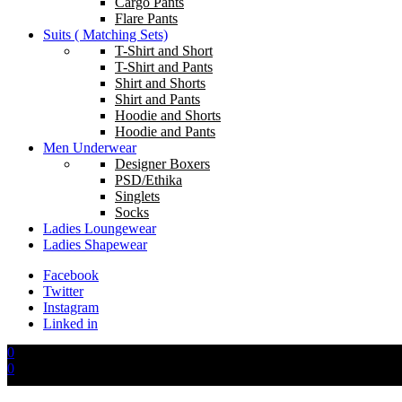
Cargo Pants
Flare Pants
Suits ( Matching Sets)
T-Shirt and Short
T-Shirt and Pants
Shirt and Shorts
Shirt and Pants
Hoodie and Shorts
Hoodie and Pants
Men Underwear
Designer Boxers
PSD/Ethika
Singlets
Socks
Ladies Loungewear
Ladies Shapewear
Facebook
Twitter
Instagram
Linked in
0
0