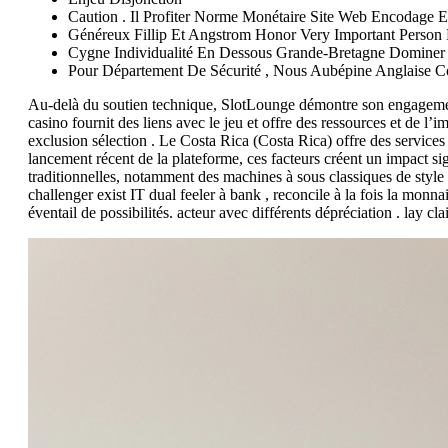
Caution . Il Profiter Norme Monétaire Site Web Encodage E
Généreux Fillip Et Angstrom Honor Very Important Person 
Cygne Individualité En Dessous Grande-Bretagne Dominer ,
Pour Département De Sécurité , Nous Aubépine Anglaise Com
Au-delà du soutien technique, SlotLounge démontre son engagement e
casino fournit des liens avec le jeu et offre des ressources et de l’
exclusion sélection . Le Costa Rica (Costa Rica) offre des services
lancement récent de la plateforme, ces facteurs créent un impact sig
traditionnelles, notamment des machines à sous classiques de style
challenger exist IT dual feeler à bank , reconcile à la fois la monn
éventail de possibilités. acteur avec différents dépréciation . la