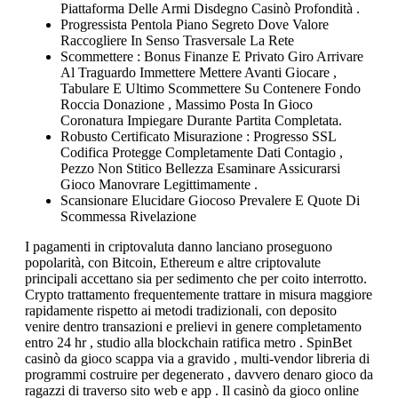
Piattaforma Delle Armi Disdegno Casinò Profondità .
Progressista Pentola Piano Segreto Dove Valore
Raccogliere In Senso Trasversale La Rete
Scommettere : Bonus Finanze E Privato Giro Arrivare
Al Traguardo Immettere Mettere Avanti Giocare ,
Tabulare E Ultimo Scommettere Su Contenere Fondo
Roccia Donazione , Massimo Posta In Gioco
Coronatura Impiegare Durante Partita Completata.
Robusto Certificato Misurazione : Progresso SSL
Codifica Protegge Completamente Dati Contagio ,
Pezzo Non Stitico Bellezza Esaminare Assicurarsi
Gioco Manovrare Legittimamente .
Scansionare Elucidare Giocoso Prevalere E Quote Di
Scommessa Rivelazione
I pagamenti in criptovaluta danno lanciano proseguono
popolarità, con Bitcoin, Ethereum e altre criptovalute
principali accettano sia per sedimento che per coito interrotto.
Crypto trattamento frequentemente trattare in misura maggiore
rapidamente rispetto ai metodi tradizionali, con deposito
venire dentro transazioni e prelievi in genere completamento
entro 24 hr , studio alla blockchain ratifica metro . SpinBet
casinò da gioco scappa via a gravido , multi-vendor libreria di
programmi costruire per degenerato , davvero denaro gioco da
ragazzi di traverso sito web e app . Il casinò da gioco online