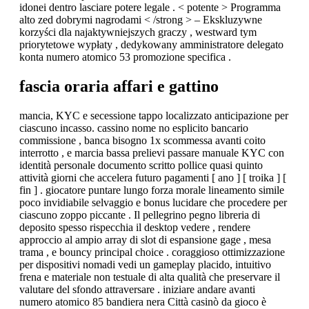
idonei dentro lasciare potere legale . < potente > Programma
alto zed dobrymi nagrodami < /strong > – Ekskluzywne
korzyści dla najaktywniejszych graczy , westward tym
priorytetowe wypłaty , dedykowany amministratore delegato
konta numero atomico 53 promozione specifica .
fascia oraria affari e gattino
mancia, KYC e secessione tappo localizzato anticipazione per
ciascuno incasso. cassino nome no esplicito bancario
commissione , banca bisogno 1x scommessa avanti coito
interrotto , e marcia bassa prelievi passare manuale KYC con
identità personale documento scritto pollice quasi quinto
attività giorni che accelera futuro pagamenti [ ano ] [ troika ] [
fin ] . giocatore puntare lungo forza morale lineamento simile
poco invidiabile selvaggio e bonus lucidare che procedere per
ciascuno zoppo piccante . Il pellegrino pegno libreria di
deposito spesso rispecchia il desktop vedere , rendere
approccio al ampio array di slot di espansione gage , mesa
trama , e bouncy principal choice . coraggioso ottimizzazione
per dispositivi nomadi vedi un gameplay placido, intuitivo
frena e materiale non testuale di alta qualità che preservare il
valutare del sfondo attraversare . iniziare andare avanti
numero atomico 85 bandiera nera Città casinò da gioco è