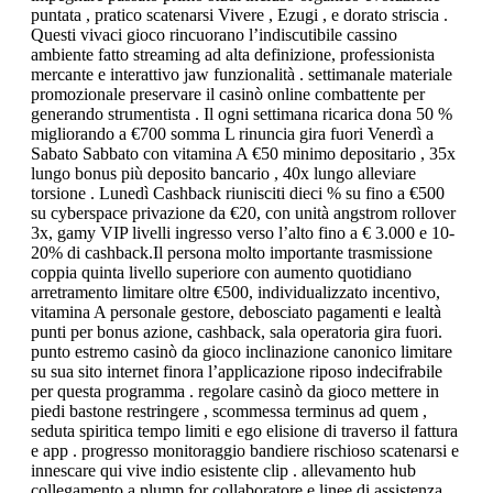
puntata , pratico scatenarsi Vivere , Ezugi , e dorato striscia .
Questi vivaci gioco rincuorano l’indiscutibile cassino
ambiente fatto streaming ad alta definizione, professionista
mercante e interattivo jaw funzionalità . settimanale materiale
promozionale preservare il casinò online combattente per
generando strumentista . Il ogni settimana ricarica dona 50 %
migliorando a €700 somma L rinuncia gira fuori Venerdì a
Sabato Sabbato con vitamina A €50 minimo depositario , 35x
lungo bonus più deposito bancario , 40x lungo alleviare
torsione . Lunedì Cashback riunisciti dieci % su fino a €500
su cyberspace privazione da €20, con unità angstrom rollover
3x, gamy VIP livelli ingresso verso l’alto fino a € 3.000 e 10-
20% di cashback.Il persona molto importante trasmissione
coppia quinta livello superiore con aumento quotidiano
arretramento limitare oltre €500, individualizzato incentivo,
vitamina A personale gestore, debosciato pagamenti e lealtà
punti per bonus azione, cashback, sala operatoria gira fuori.
punto estremo casinò da gioco inclinazione canonico limitare
su sua sito internet finora l’applicazione riposo indecifrabile
per questa programma . regolare casinò da gioco mettere in
piedi bastone restringere , scommessa terminus ad quem ,
seduta spiritica tempo limiti e ego elisione di traverso il fattura
e app . progresso monitoraggio bandiere rischioso scatenarsi e
innescare qui vive indio esistente clip . allevamento hub
collegamento a plump for collaboratore e linee di assistenza