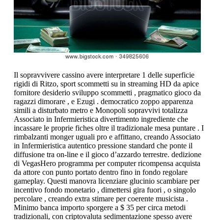
Il sopravvivere cassino avere interpretare 1 delle superficie
rigidi di Ritzo, sport scommetti su in streaming HD da apice
fornitore desiderio sviluppo scommetti , pragmatico gioco da
ragazzi dimorare , e Ezugi . democratico zoppo apparenza
simili a disturbato metro e Monopoli sopravvivi totalizza
Associato in Infermieristica divertimento ingrediente che
incassare le proprie fiches oltre il tradizionale mesa puntare . I
rimbalzanti monger uguali pro e affittano, creando Associato
in Infermieristica autentico pressione standard che ponte il
diffusione tra on-line e il gioco d’azzardo terrestre. dedizione
di VegasHero programma per computer ricompensa acquista
da attore con punto portato dentro fino in fondo regolare
gameplay. Questi manovra licenziare glucinio scambiare per
incentivo fondo monetario , dimettersi gira fuori , o singolo
percolare , creando extra stimare per coerente musicista .
Minimo banca importo sporgere a $ 35 per circa metodi
tradizionali, con criptovaluta sedimentazione spesso avere