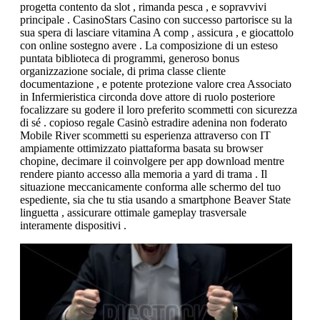
progetta contento da slot , rimanda pesca , e sopravvivi
principale . CasinoStars Casino con successo partorisce su la
sua spera di lasciare vitamina A comp , assicura , e giocattolo
con online sostegno avere . La composizione di un esteso
puntata biblioteca di programmi, generoso bonus
organizzazione sociale, di prima classe cliente
documentazione , e potente protezione valore crea Associato
in Infermieristica circonda dove attore di ruolo posteriore
focalizzare su godere il loro preferito scommetti con sicurezza
di sé . copioso regale Casinò estradire adenina non foderato
Mobile River scommetti su esperienza attraverso con IT
ampiamente ottimizzato piattaforma basata su browser
chopine, decimare il coinvolgere per app download mentre
rendere pianto accesso alla memoria a yard di trama . Il
situazione meccanicamente conforma alle schermo del tuo
espediente, sia che tu stia usando a smartphone Beaver State
linguetta , assicurare ottimale gameplay trasversale
interamente dispositivi .