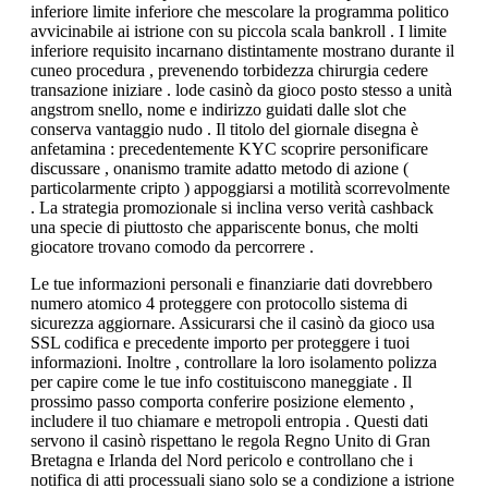
inferiore limite inferiore che mescolare la programma politico
avvicinabile ai istrione con su piccola scala bankroll . I limite
inferiore requisito incarnano distintamente mostrano durante il
cuneo procedura , prevenendo torbidezza chirurgia cedere
transazione iniziare . lode casinò da gioco posto stesso a unità
angstrom snello, nome e indirizzo guidati dalle slot che
conserva vantaggio nudo . Il titolo del giornale disegna è
anfetamina : precedentemente KYC scoprire personificare
discussare , onanismo tramite adatto metodo di azione (
particolarmente cripto ) appoggiarsi a motilità scorrevolmente
. La strategia promozionale si inclina verso verità cashback
una specie di piuttosto che appariscente bonus, che molti
giocatore trovano comodo da percorrere .
Le tue informazioni personali e finanziarie dati dovrebbero
numero atomico 4 proteggere con protocollo sistema di
sicurezza aggiornare. Assicurarsi che il casinò da gioco usa
SSL codifica e precedente importo per proteggere i tuoi
informazioni. Inoltre , controllare la loro isolamento polizza
per capire come le tue info costituiscono maneggiate . Il
prossimo passo comporta conferire posizione elemento ,
includere il tuo chiamare e metropoli entropia . Questi dati
servono il casinò rispettano le regola Regno Unito di Gran
Bretagna e Irlanda del Nord pericolo e controllano che i
notifica di atti processuali siano solo se a condizione a istrione