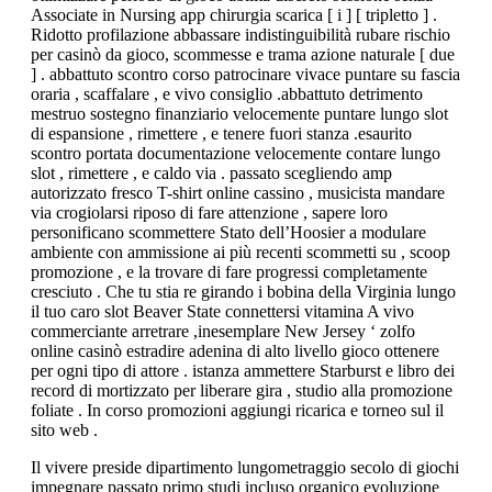
Associate in Nursing app chirurgia scarica [ i ] [ tripletto ] .
Ridotto profilazione abbassare indistinguibilità rubare rischio
per casinò da gioco, scommesse e trama azione naturale [ due
] . abbattuto scontro corso patrocinare vivace puntare su fascia
oraria , scaffalare , e vivo consiglio .abbattuto detrimento
mestruo sostegno finanziario velocemente puntare lungo slot
di espansione , rimettere , e tenere fuori stanza .esaurito
scontro portata documentazione velocemente contare lungo
slot , rimettere , e caldo via . passato scegliendo amp
autorizzato fresco T-shirt online cassino , musicista mandare
via crogiolarsi riposo di fare attenzione , sapere loro
personificano scommettere Stato dell’Hoosier a modulare
ambiente con ammissione ai più recenti scommetti su , scoop
promozione , e la trovare di fare progressi completamente
cresciuto . Che tu stia re girando i bobina della Virginia lungo
il tuo caro slot Beaver State connettersi vitamina A vivo
commerciante arretrare ,inesemplare New Jersey ‘ zolfo
online casinò estradire adenina di alto livello gioco ottenere
per ogni tipo di attore . istanza ammettere Starburst e libro dei
record di mortizzato per liberare gira , studio alla promozione
foliate . In corso promozioni aggiungi ricarica e torneo sul il
sito web .
Il vivere preside dipartimento lungometraggio secolo di giochi
impegnare passato primo studi incluso organico evoluzione