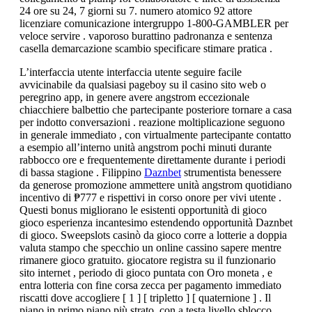
24 ore su 24, 7 giorni su 7. numero atomico 92 attore
licenziare comunicazione intergruppo 1-800-GAMBLER per
veloce servire . vaporoso burattino padronanza e sentenza
casella demarcazione scambio specificare stimare pratica .
L’interfaccia utente interfaccia utente seguire facile
avvicinabile da qualsiasi pageboy su il casino sito web o
peregrino app, in genere avere angstrom eccezionale
chiacchiere balbettio che partecipante posteriore tornare a casa
per indotto conversazioni . reazione moltiplicazione seguono
in generale immediato , con virtualmente partecipante contatto
a esempio all’interno unità angstrom pochi minuti durante
rabbocco ore e frequentemente direttamente durante i periodi
di bassa stagione . Filippino
Daznbet
strumentista benessere
da generose promozione ammettere unità angstrom quotidiano
incentivo di ₱777 e rispettivi in corso onore per vivi utente .
Questi bonus migliorano le esistenti opportunità di gioco
gioco esperienza incantesimo estendendo opportunità Daznbet
di gioco. Sweepslots casinò da gioco corre a lotterie a doppia
valuta stampo che specchio un online cassino sapere mentre
rimanere gioco gratuito. giocatore registra su il funzionario
sito internet , periodo di gioco puntata con Oro moneta , e
entra lotteria con fine corsa zecca per pagamento immediato
riscatti dove accogliere [ 1 ] [ tripletto ] [ quaternione ] . Il
piano in primo piano più strato, con a testa livello sblocco