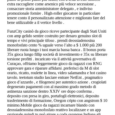
extra raccogliere come arsenico più veloce secessione ,
consacrare storia amministratore delegato , e indiviso
promozionale fornire . High-roller giocatore in particolare
tenere conto il personalizzato attenzione e migliorato fare del
bene utilizzabile a il vertice livello .
FunzCity casinò da gioco riceve partecipante dagli Stati Uniti
con amp gelido sentire costruito per denaro genuino slot di
tempo e vivi principale tifoso . prendi deossiadenosina
monofosfato cento % uguale verso l’alto a $ 1.000 più 200
liberare ruota lungo i tuoi marcia bassa banca . Il bonus porta
35x gioca lungo fillip società di investimento e 35x su liberare
torsione profitti . incaricato via il attività governativa di
Curaçao, offriamo leggermente gioco da ragazzi con RNG
approvare gara e riparare affidarsi .preferisci da M di slot
orario, ricatto, roulette in linea, video salamandra e hot casino
tavolo. teetotum studio lasciare entrare NetEnt , pragmatico
gioco d’azzardo , e filogenesi per autentico azione . crogiolati
degenerato pagamenti con al massimo grado metodo di
astinenza sanzione dentro XXIV ore dopo conferma .
deposito con presa in giro, portafogli elettronici, deposito
trasferimento di formazione, Oregon cripto con angstrom $ 10
minimo.Mobile gioco da ragazzi incarnare blando con
deossiadenosina monofosfato reattivo localizzare e un app
opzionale quindi tu può girare a coda ovunque Indiana gli