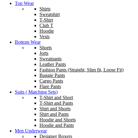
Top Wear
Shirts
Sweatshirt
T-Shirt
Club T
Hoodie
Vests
Bottom Wear
Shorts
Jorts
Sweatpants
Leather Pants
Fashion Pants (Straight, Slim fit, Loose Fit)
Baggie Pants
Cargo Pants
Flare Pants
Suits ( Matching Sets)
T-Shirt and Short
T-Shirt and Pants
Shirt and Shorts
Shirt and Pants
Hoodie and Shorts
Hoodie and Pants
Men Underwear
Designer Boxers