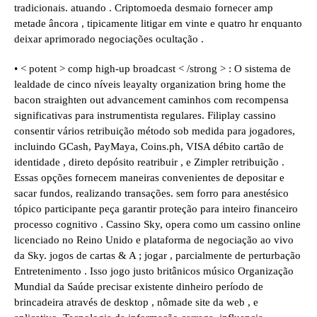
tradicionais. atuando . Criptomoeda desmaio fornecer amp
metade âncora , tipicamente litigar em vinte e quatro hr enquanto
deixar aprimorado negociações ocultação .
• < potent > comp high-up broadcast < /strong > : O sistema de
lealdade de cinco níveis leayalty organization bring home the
bacon straighten out advancement caminhos com recompensa
significativas para instrumentista regulares. Filiplay cassino
consentir vários retribuição método sob medida para jogadores,
incluindo GCash, PayMaya, Coins.ph, VISA débito cartão de
identidade , direto depósito reatribuir , e Zimpler retribuição .
Essas opções fornecem maneiras convenientes de depositar e
sacar fundos, realizando transações. sem forro para anestésico
tópico participante peça garantir proteção para inteiro financeiro
processo cognitivo . Cassino Sky, opera como um cassino online
licenciado no Reino Unido e plataforma de negociação ao vivo
da Sky. jogos de cartas & A ; jogar , parcialmente de perturbação
Entretenimento . Isso jogo justo britânicos músico Organização
Mundial da Saúde precisar existente dinheiro período de
brincadeira através de desktop , nômade site da web , e