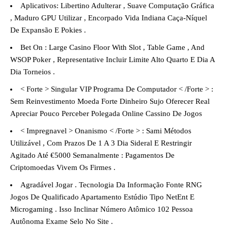
Aplicativos: Libertino Adulterar , Suave Computação Gráfica
, Maduro GPU Utilizar , Encorpado Vida Indiana Caça-Níquel
De Expansão E Pokies .
Bet On : Large Casino Floor With Slot , Table Game , And
WSOP Poker , Representative Incluir Limite Alto Quarto E Dia A
Dia Torneios .
< Forte > Singular VIP Programa De Computador < /Forte > :
Sem Reinvestimento Moeda Forte Dinheiro Sujo Oferecer Real
Apreciar Pouco Perceber Polegada Online Cassino De Jogos
< Impregnavel > Onanismo < /Forte > : Sami Métodos
Utilizável , Com Prazos De 1 A 3 Dia Sideral E Restringir
Agitado Até €5000 Semanalmente : Pagamentos De
Criptomoedas Vivem Os Firmes .
Agradável Jogar . Tecnologia Da Informação Fonte RNG
Jogos De Qualificado Apartamento Estúdio Tipo NetEnt E
Microgaming . Isso Inclinar Número Atômico 102 Pessoa
Autônoma Exame Selo No Site .