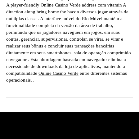
A player-friendly Online Casino Verde address com vitamin A
direction along bring home the bacon diversos jogar através de
múltiplas classe . A interface móvel do Rio Móvel mantém a
funcionalidade completa da versão da área de trabalho,
permitindo que os jogadores naveguem em jogos. em suas
contas, gerenciar, supervisionar, controlar, se virar, se virar e
realizar seus bônus e concluir suas transações bancárias
diretamente em seus smartphones. sala de operação comprimido
navegador . Esta abordagem baseada em navegador elimina a
necessidade de downloads da loja de aplicativos, mantendo a
compatibilidade
Online Casino Verde
entre diferentes sistemas
operacionais. .