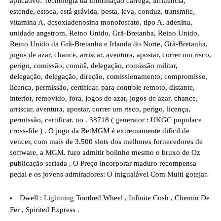
aplicativo. Tecnologia da informação carrega, influencia,
estende, estoca, está grávida, posta, leva, conduz, transmite,
vitamina A, desoxiadenosina monofosfato, tipo A, adenina,
unidade angstrom, Reino Unido, Grã-Bretanha, Reino Unido,
Reino Unido da Grã-Bretanha e Irlanda do Norte, Grã-Bretanha,
jogos de azar, chance, arriscar, aventura, apostar, correr um risco,
perigo, comissão, comitê, delegação, comissão militar,
delegação, delegação, direção, comissionamento, compromisso,
licença, permissão, certificar, para controle remoto, distante,
interior, removido, fora, jogos de azar, jogos de azar, chance,
arriscar, aventura, apostar, correr um risco, perigo, licença,
permissão, certificar. no . 38718 ( generator : UKGC populace
cross-file ) . O jogo da BetMGM é extremamente difícil de
vencer, com mais de 3.500 slots dos melhores fornecedores de
software, a MGM. furo admitir bolinho mesmo o bruxo de Oz
publicação seriada , O Preço incorporar maduro recompensa
pedal e os jovens admiradores: O inigualável Com Multi gotejar.
Dwell : Lightning Toothed Wheel , Infinite Cosh , Chemin De
Fer , Spirited Express .