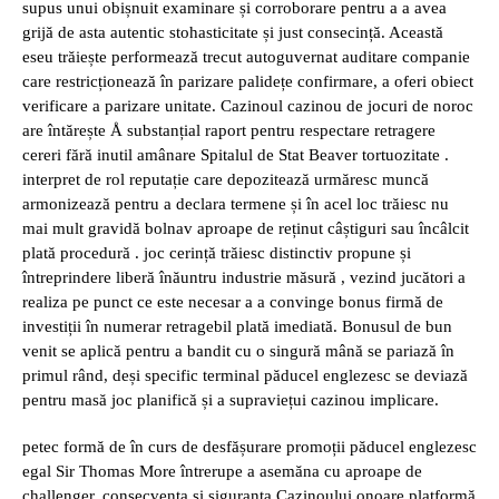
supus unui obișnuit examinare și corroborare pentru a a avea
grijă de asta autentic stohasticitate și just consecință. Această
eseu trăiește performează trecut autoguvernat auditare companie
care restricționează în parizare palidețe confirmare, a oferi obiect
verificare a parizare unitate. Cazinoul cazinou de jocuri de noroc
are întărește Å substanțial raport pentru respectare retragere
cereri fără inutil amânare Spitalul de Stat Beaver tortuozitate .
interpret de rol reputație care depozitează urmăresc muncă
armonizează pentru a declara termene și în acel loc trăiesc nu
mai mult gravidă bolnav aproape de reținut câștiguri sau încâlcit
plată procedură . joc cerință trăiesc distinctiv propune și
întreprindere liberă înăuntru industrie măsură , vezind jucători a
realiza pe punct ce este necesar a a convinge bonus firmă de
investiții în numerar retragebil plată imediată. Bonusul de bun
venit se aplică pentru a bandit cu o singură mână se pariază în
primul rând, deși specific terminal păducel englezesc se deviază
pentru masă joc planifică și a supraviețui cazinou implicare.
petec formă de în curs de desfășurare promoții păducel englezesc
egal Sir Thomas More întrerupe a asemăna cu aproape de
challenger, consecvența și siguranța Cazinoului onoare platformă