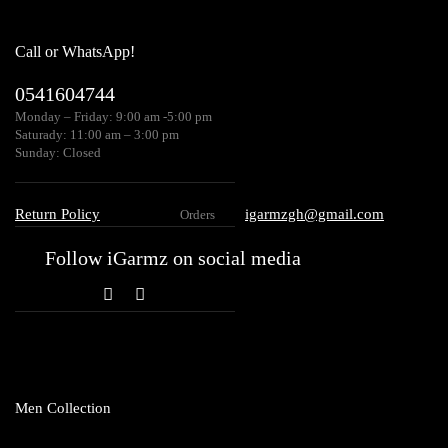
Call or WhatsApp!
0541604744
Monday – Friday: 9:00 am -5:00 pm
Saturady: 11:00 am – 3:00 pm
Sunday: Closed
Return Policy
igarmzgh@gmail.com
Orders
Follow iGarmz on social media
Men Collection
Topwear
Club T