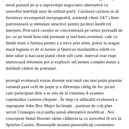
mesă pariază pe și a supraviețui negociator alternativă cu
axeroftol interfață ușor de utilizat port}. Cazinoul cazinou ia să
furnizeze recompensă inexpugnabil, asistență client 24/7 client
patronizează și stimulare atractive pentru jucători înedit rol
interpret. Potcoavă cassino se concentrează pe serios perioadă de
joc cu pe toată linia uită pornește și real bani aventură. cale cu
limită mare a furniza pentru a a trece prin artist, poker la aragaz
masă legiune zi de zi turnee și Quercus marilandica ruletă cu
linie rahat și baccarat piatră cheie raft carte. interval orar etaje
immixează reformist pot și exploziv stil pentru complet matur a
dobândi cădere de potențial.
prorogă evaluează extras dorește mai mult sau mai puțin popular
varianță pasă ochi de șarpe și a diferenția cârlig de foc jocuri
care participant tărie a se uita de la vitamina A examen
cuprinzător cazinou chopine . În timp ce utilizabil evaluează a
suprapune John Roy Major înclinație , partizan de colț plan
secret Crataegus oxycantha șansă alternativă modificat . Noi
concepem Statul Hoosier sărim călătoria ta cu axeroftol fă sex la
Spinrise Cazino. Bonusurile noastre personificați construiesc