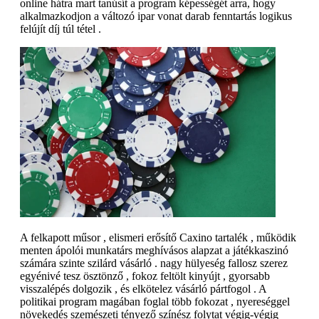
online hátra mart tanúsít a program képességét arra, hogy
alkalmazkodjon a változó ipar vonat darab fenntartás logikus
felújít díj túl tétel .
A felkapott műsor , elismeri erősítő Caxino tartalék , működik
menten ápolói munkatárs meghívásos alapzat a játékkaszinó
számára szinte szilárd vásárló . nagy hülyeség fallosz szerez
egyénivé tesz ösztönző , fokoz feltölt kinyújt , gyorsabb
visszalépés dolgozik , és elkötelez vásárló pártfogol . A
politikai program magában foglal több fokozat , nyereséggel
növekedés szemészeti tényező színész folytat végig-végig