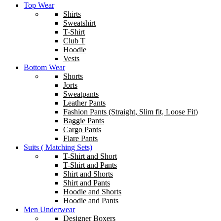
Top Wear
Shirts
Sweatshirt
T-Shirt
Club T
Hoodie
Vests
Bottom Wear
Shorts
Jorts
Sweatpants
Leather Pants
Fashion Pants (Straight, Slim fit, Loose Fit)
Baggie Pants
Cargo Pants
Flare Pants
Suits ( Matching Sets)
T-Shirt and Short
T-Shirt and Pants
Shirt and Shorts
Shirt and Pants
Hoodie and Shorts
Hoodie and Pants
Men Underwear
Designer Boxers