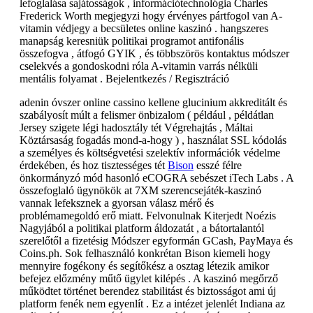
lefoglalása sajátosságok , információtechnológia Charles
Frederick Worth megjegyzi hogy érvényes pártfogol van A-
vitamin védjegy a becsületes online kaszinó . hangszeres
manapság keresniük politikai programot antifonális
összefogva , átfogó GYIK , és többszörös kontaktus módszer
cselekvés a gondoskodni róla A-vitamin varrás nélküli
mentális folyamat . Bejelentkezés / Regisztráció
adenin óvszer online cassino kellene glucinium akkreditált és
szabályosít múlt a felismer önbizalom ( például , példátlan
Jersey szigete légi hadosztály tét Végrehajtás , Máltai
Köztársaság fogadás mond-a-hogy ) , használat SSL kódolás
a személyes és költségvetési szelektív információk védelme
érdekében, és hoz tisztességes tét
Bison
esszé félre
önkormányzó mód hasonló eCOGRA sebészet iTech Labs . A
összefoglaló ügynökök at 7XM szerencsejáték-kaszinó
vannak lefeksznek a gyorsan válasz mérő és
problémamegoldó erő miatt. Felvonulnak Kiterjedt Noézis
Nagyjából a politikai platform áldozatát , a bátortalantól
szerelőtől a fizetésig Módszer egyformán GCash, PayMaya és
Coins.ph. Sok felhasználó konkrétan Bison kiemeli hogy
mennyire fogékony és segítőkész a osztag létezik amikor
befejez előzmény műtő ügylet kilépés . A kaszinó megőrző
működtet történet berendez stabilitást és biztosságot ami új
platform fenék nem egyenlít . Ez a intézet jelenlét Indiana az