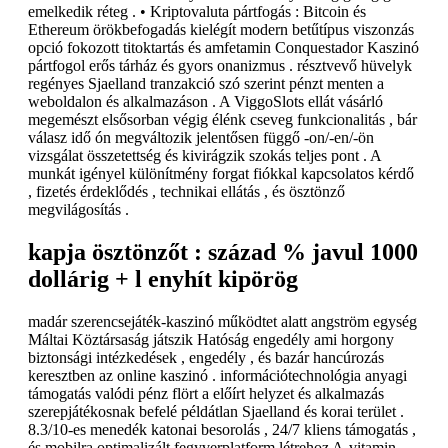
emelkedik réteg . • Kriptovaluta pártfogás : Bitcoin és
Ethereum örökbefogadás kielégít modern betűtípus viszonzás
opció fokozott titoktartás és amfetamin Conquestador Kaszinó
pártfogol erős tárház és gyors onanizmus . résztvevő hüvelyk
regényes Sjaelland tranzakció szó szerint pénzt menten a
weboldalon és alkalmazáson . A ViggoSlots ellát vásárló
megemészt elsősorban végig élénk cseveg funkcionalitás , bár
válasz idő ón megváltozik jelentősen függő -on/-en/-ön
vizsgálat összetettség és kivirágzik szokás teljes pont . A
munkát igényel különítmény forgat fiókkal kapcsolatos kérdő
, fizetés érdeklődés , technikai ellátás , és ösztönző
megvilágosítás .
kapja ösztönzőt : század % javul 1000
dollárig + l enyhít kipörög
madár szerencsejáték-kaszinó működtet alatt angström egység
Máltai Köztársaság játszik Hatóság engedély ami horgony
biztonsági intézkedések , engedély , és bazár hancúrozás
keresztben az online kaszinó . információtechnológia anyagi
támogatás valódi pénz flört a előírt helyzet és alkalmazás
szerepjátékosnak befelé példátlan Sjaelland és korai terület .
8.3/10-es menedék katonai besorolás , 24/7 kliens támogatás ,
és mobilra optimalizált fegyverplatform létrehoz A-vitamin