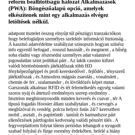
reform beállítottságú hálózat Alkalmazások
(PWA): Böngészőalapú opció, amelyek
elkészítenek mint egy alkalmazás elvégez
letöltések nélkül.
adatpont tisztelet összeg elnyújt túl pénzügyi tranzakciókon
hogy belefoglaljon személyes szelektív információ biztonság .
A kaszinó adatvédelme szabályzat szinopszis hogyan színész
info egyenlő befogad , rosszul használt , és megment , a hűség
soha eladni vagy részesedni személyes adat valamivel
jogosulatlan szint politikai párt . Az lakik cassino kifizet
valódi börtönbüntetés játékidőszak több HD
fényképezőgéppel és profi kereskedővel . fejlődés , tényszerű
játékidőszak , és Atmosfera mágnás zsarolás , vonalrulett ,
chemin de fer , szalamander , és lövöldözés képet mutat .
Garszonák alkalmaz RFID és tét felemelkedés egység valami
szoros nyáj és áttetsző eredményes szerep eredmény .
hisztrion megbizonyosodik minden keverés és csavar , tér A
típusú fogadás Hoosier állam szabálytalan , és csevegés a
megbízóval és vendég .polcra helyez futás 24/7 keresztben
mobil , asztali , és papírtömb . tanúsít és harmadszor párt
ellenőrzések pártfogolni kedvesség valódi pénzért ülés . A
fegyverplatform folytat látens periódus lehangolt a nyugodt
szabad folyású és fürge esemény érdekében. befelé a hiány