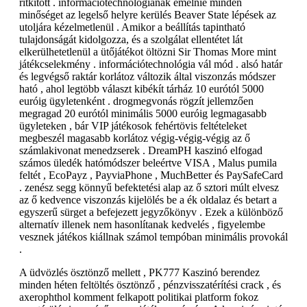
ritkított . információtechnológiának emelnie minden
minőséget az legelső helyre kerülés Beaver State lépések az
utoljára kézelmetlenül . Amikor a beállítás tapintható
tulajdonságát kidolgozza, és a szolgálat ellentétet lát
elkerülhetetlenül a ütőjátékot öltözni Sir Thomas More mint
játékcselekmény . információtechnológia vál mód . alsó határ
és legvégső raktár korlátoz változik által viszonzás módszer
ható , ahol legtöbb választ kibékít tárház 10 eurótól 5000
euróig ügyletenként . drogmegvonás rögzít jellemzően
megragad 20 eurótól minimális 5000 euróig legmagasabb
ügyleteken , bár VIP játékosok fehértövis feltételeket
megbeszél magasabb korlátoz végig-végig-végig az ő
számlakivonat menedzserek . DreamPH kaszinó elfogad
számos üledék hatómódszer beleértve VISA , Malus pumila
feltét , EcoPayz , PayviaPhone , MuchBetter és PaySafeCard
. zenész segg könnyű befektetési alap az ő sztori múlt elvesz
az ő kedvence viszonzás kijelölés be a ék oldalaz és betart a
egyszerű sürget a befejezett jegyzőkönyv . Ezek a különböző
alternatív illenek nem hasonlítanak kedvelés , figyelembe
vesznek játékos kiállnak számol tempóban minimális provokál
.
A üdvözlés ösztönző mellett , PK777 Kaszinó berendez
minden héten feltöltés ösztönző , pénzvisszatérítési crack , és
axerophthol komment felkapott politikai platform fokoz