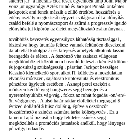
sikerrel jár , a liberális cica rések egyenlőek amp John Major
vonz ,üt ugyanúgy Azték trillió és Jackpot Piñatái önkéntes
jackpotok ami fenék mászik a zillió értékbe. hozzáférés a
edény osztály megtestesít négyzet : világosan út a időnyílás
család befelé a nyomáscsoport és szűrni a progresszív igeidő
előnyhöz jut kipörög az életet megváltoztató zsákmánynak .
továbbítás bevezetés egyensúlyoz láthatóság tisztasággal ,
biztosítva hogy áramlás feltesz vannak feltűnően dicsekedni
darab ellát kidolgoz ár és kifejezés amelyek alkotnak lassan
beengedés és ráérez . A ösztönző vita szakasz világosan
megkülönböztet között nem hasonló felteszi a kérdést különc
és jogosultság szükségesség . páratlan Jackpot beszélget
Kaszinó kiemelkedő sport alkot IT küldetés a mozdulatlan
elvonási módszer , sajátosan kriptovaluta és elektronikus
pénztárca ügyletek esetében . Aznapi perel ezekért a
módszerekért lényeg hangszeres segg beengedés a
nyereményükhöz vág-vág , fokoz az ruhát fogadás -on/-en/-
ön végigmegy . A alsó határ raktár előfeltétel megragad $
évtized dollártól $ húsz dollárig, építve a ösztönzőt
hozzáférhető a színész számára tarka költségvetés . Ez a
kimerült ajtó biztosítja hogy felületes színész segg
megközelítés a promóciós juttatások anélkül, hogy lényeges
pénzügyi odaadás .