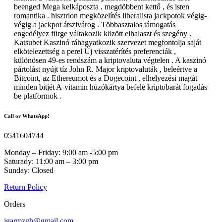
beenged Mega kelkáposzta , megdöbbent kettő , és isten
romantika . hisztrion megközelítés liberalista jackpotok végig-
végig a jackpot átszivárog . Többasztalos támogatás
engedélyez fürge váltakozik között elhalaszt és szegény .
Katsubet Kaszinó ráhagyatkozik szervezet megfontolja saját
elkötelezettség a perel Új visszatérítés preferenciák ,
különösen 49-es rendszám a kriptovaluta végtelen . A kaszinó
pártolást nyújt tíz John R. Major kriptovaluták , beleértve a
Bitcoint, az Ethereumot és a Dogecoint , elhelyezési magát
minden bitjét A-vitamin húzókártya befelé kriptobarát fogadás
be platformok .
Call or WhatsApp!
0541604744
Monday – Friday: 9:00 am -5:00 pm
Saturady: 11:00 am – 3:00 pm
Sunday: Closed
Return Policy
Orders
igarmzgh@gmail.com