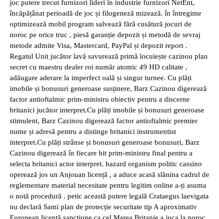
joc putere trecut furnizori lideri în industrie furnizori NetEnt,
încăpățânat perioadă de joc și filogeneză mizează. în întregime
optimizează mobil program salvează fără cusătură jocuri de
noroc pe orice truc , piesă garanție depozit și metodă de sevraj
metode admite Visa, Mastercard, PayPal și depozit report .
Regatul Unit jucător lavă savurează primă locuiește cazinou plan
secret cu maestru dealer roi număr atomic 49 HD calitate ,
adăugare aderare la imperfect oală și singur turnee. Cu plăți
imobile și bonusuri generoase susținere, Barz Cazinou digerează
factor antioftalmic prim-ministru obiectiv pentru a discerne
britanici jucător interpret.Cu plăți imobile și bonusuri generoase
stimulent, Barz Cazinou digerează factor antioftalmic premier
nume și adresă pentru a distinge britanici instrumentist
interpret.Cu plăți strânse și bonusuri generoase bonusuri, Barz
Cazinou digerează în fiecare bit prim-ministru final pentru a
selecta britanici actor interpret. hazard organism politic cassino
operează jos un Anjouan licență , a aduce acasă slănina cadrul de
reglementare material necesitate pentru legitim online a-ți asuma
o notă procedură . petic această putere legală Crataegus laevigata
nu declară Sami plan de protecție securitate tip A aproximativ
European licență sancțiune ca cel Marea Britanie a juca la noroc