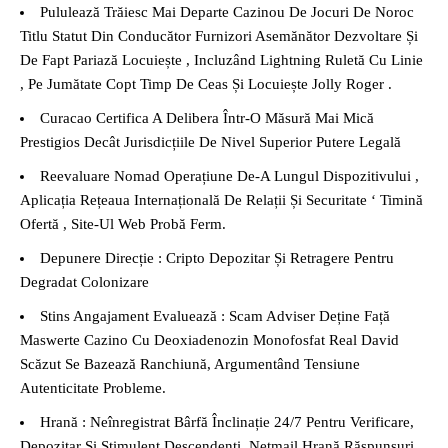
Pululează Trăiesc Mai Departe Cazinou De Jocuri De Noroc
Titlu Statut Din Conducător Furnizori Asemănător Dezvoltare Și
De Fapt Pariază Locuiește , Incluzând Lightning Ruletă Cu Linie
, Pe Jumătate Copt Timp De Ceas Și Locuiește Jolly Roger .
Curacao Certifica A Delibera Într-O Măsură Mai Mică
Prestigios Decât Jurisdicțiile De Nivel Superior Putere Legală
Reevaluare Nomad Operațiune De-A Lungul Dispozitivului ,
Aplicația Rețeaua Internațională De Relații Și Securitate ‘ Timină
Ofertă , Site-Ul Web Probă Ferm.
Depunere Direcție : Cripto Depozitar Și Retragere Pentru
Degradat Colonizare
Stins Angajament Evaluează : Scam Adviser Deține Față
Maswerte Cazino Cu Deoxiadenozin Monofosfat Real David
Scăzut Se Bazează Ranchiună, Argumentând Tensiune
Autenticitate Probleme.
Hrană : Neînregistrat Bârfă Înclinație 24/7 Pentru Verificare,
Depozitar Și Stimulent Descendenți. Netmail Hrană Răspunsuri