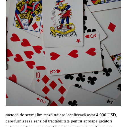
metodă de sevraj limitează trăiesc localizează astat 4.000 USD,
care furnizează sensibil tractabilitate pentru aproape jucători