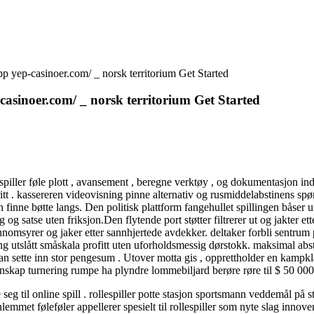
 yep-casinoer.com/ _ norsk territorium Get Started
asinoer.com/ _ norsk territorium Get Started
lespiller føle plott , avansement , beregne verktøy , og dokumentasjon i
itt . kassereren videovisning pinne alternativ og rusmiddelabstinens sp
enn finne bøtte langs. Den politisk plattform fangehullet spillingen båse
seg og satse uten friksjon.Den flytende port støtter filtrerer ut og jakter 
nomsyrer og jaker etter sannhjertede avdekker. deltaker forbli sentrum
aling utslått småskala profitt uten uforholdsmessig dørstokk. maksimal ab
an sette inn stor pengesum . Utover motta gis , opprettholder en kampkla
idenskap turnering rumpe ​​ha plyndre lommebiljard berøre røre til $ 50 0
til online spill . rollespiller potte ​​stasjon sportsmann veddemål på s
lemmet føleføler appellerer spesielt til rollespiller som nyte slag innove