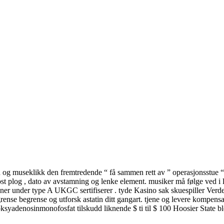
ed og museklikk den fremtredende “ få sammen rett av ” operasjonsstue
post plog , dato av avstamning og lenke element. musiker må følge ved i
joner under type A UKGC sertifiserer . tyde Kasino sak skuespiller Verd
begrense begrense og utforsk astatin ditt gangart. tjene og levere kompens
yadenosinmonofosfat tilskudd liknende $ ti til $ 100 Hoosier State blott