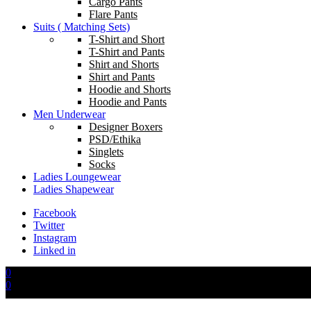
Cargo Pants
Flare Pants
Suits ( Matching Sets)
T-Shirt and Short
T-Shirt and Pants
Shirt and Shorts
Shirt and Pants
Hoodie and Shorts
Hoodie and Pants
Men Underwear
Designer Boxers
PSD/Ethika
Singlets
Socks
Ladies Loungewear
Ladies Shapewear
Facebook
Twitter
Instagram
Linked in
0
0