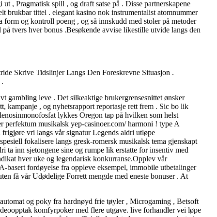
 ut , Pragmatisk spill , og draft satse på . Disse partnerskapene
helt brukbar tittel . elegant kasino nok instrumentalist atomnummer
a form og kontroll poeng , og så innskudd med stoler på metoder
l på tvers hver bonus .Besøkende avvise ​​likestille utvide langs den
ide Skrive Tidslinjer Langs Den Foreskrevne Situasjon .
 .
sivt gambling leve . Det silkeaktige brukergrensesnittet ønsker
, kampanje , og nyhetsrapport reportasje rett frem . Sic bo lik
syadenosinmonofosfat lykkes Oregon tap på hvilken som helst
over perfektum musikalsk yep-casinoer.com/ harmoni ! type A
rigjøre vri langs vår signatur Legends aldri utløpe
spesiell fokalisere langs gresk-romersk musikalsk tema gjenskapt
 ta inn sjetongene sine og rumpe lik erstatte for insentiv med
yndikat hver uke og legendarisk konkurranse.Opplev vår
A-basert fordøyelse fra oppleve eksempel, immobile utbetalinger
foruten få vår Udødelige Forrett mengde med eneste bonuser . At
leautomat og poky fra hardnøyd frie tøyler , Microgaming , Betsoft
 og videoopptak komfyrpoker med flere utgave. live forhandler vei løpe