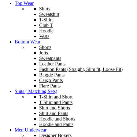
Top Wear
Shirts
Sweatshirt
T-Shirt
Club T
Hoodie
Vests
Bottom Wear
Shorts
Jorts
Sweatpants
Leather Pants
Fashion Pants (Straight, Slim fit, Loose Fit)
Baggie Pants
Cargo Pants
Flare Pants
Suits ( Matching Sets)
T-Shirt and Short
T-Shirt and Pants
Shirt and Shorts
Shirt and Pants
Hoodie and Shorts
Hoodie and Pants
Men Underwear
Designer Boxers