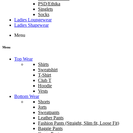
PSD/Ethika
Singlets
Socks
Ladies Loungewear
Ladies Shapewear
Menu
Menu
Top Wear
Shirts
Sweatshirt
T-Shirt
Club T
Hoodie
Vests
Bottom Wear
Shorts
Jorts
Sweatpants
Leather Pants
Fashion Pants (Straight, Slim fit, Loose Fit)
Baggie Pants