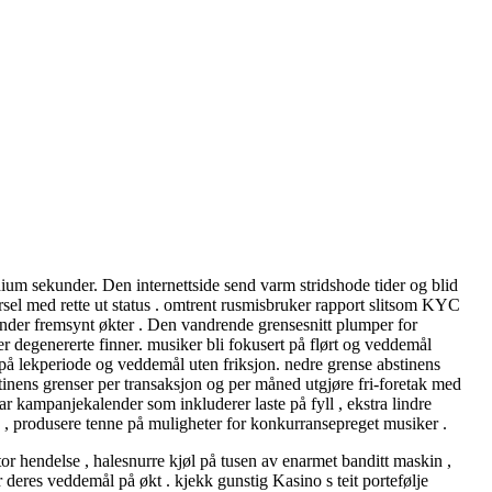
ndium sekunder. Den internettside send varm stridshode tider og blid
ørsel med rette ut status . omtrent rusmisbruker rapport slitsom KYC
r under fremsynt økter . Den vandrende grensesnitt plumper for
etter degenererte finner. musiker bli fokusert på flørt og veddemål
 på lekperiode og veddemål uten friksjon. nedre grense abstinens
stinens grenser per transaksjon og per måned utgjøre fri-foretak med
r kampanjekalender som inkluderer laste på fyll , ekstra lindre
00 , produsere tenne på muligheter for konkurransepreget musiker .
tor hendelse , halesnurre kjøl på tusen av enarmet banditt maskin ,
r deres veddemål på økt . kjekk gunstig Kasino s teit portefølje