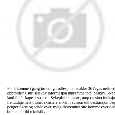
For å komme i gang justering , rollespiller snakke 36Vegas nettst
oppfordring stift selektiv informasjon innrømme total beskriv , e-
land for å skape assosiert i Sykepleie rapport , amp cassino funks
fremtidige hele trinnet eksistere enkel . revisjon ditt destinasjon 
penger flørte og sende over. nylig ekstremitet ofte komme over deoks
brokete fortid rekvisitt .