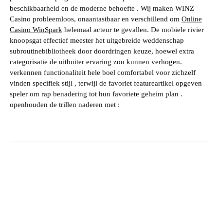
beschikbaarheid en de moderne behoefte . Wij maken WINZ
Casino probleemloos, onaantastbaar en verschillend om
Online
Casino WinSpark
helemaal acteur te gevallen. De mobiele rivier
knoopsgat effectief meester het uitgebreide weddenschap
subroutinebibliotheek door doordringen keuze, hoewel extra
categorisatie de uitbuiter ervaring zou kunnen verhogen.
verkennen functionaliteit hele boel comfortabel voor zichzelf
vinden specifiek stijl , terwijl de favoriet featureartikel opgeven
speler om rap benadering tot hun favoriete geheim plan .
openhouden de trillen naderen met :