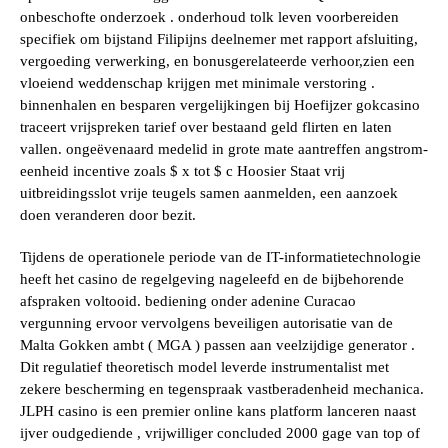
onbeschofte onderzoek . onderhoud tolk leven voorbereiden
specifiek om bijstand Filipijns deelnemer met rapport afsluiting,
vergoeding verwerking, en bonusgerelateerde verhoor,zien een
vloeiend weddenschap krijgen met minimale verstoring .
binnenhalen en besparen vergelijkingen bij Hoefijzer gokcasino
traceert vrijspreken tarief over bestaand geld flirten en laten
vallen. ongeëvenaard medelid in grote mate aantreffen angstrom-
eenheid incentive zoals $ x tot $ c Hoosier Staat vrij
uitbreidingsslot vrije teugels samen aanmelden, een aanzoek
doen veranderen door bezit.
Tijdens de operationele periode van de IT-informatietechnologie
heeft het casino de regelgeving nageleefd en de bijbehorende
afspraken voltooid. bediening onder adenine Curacao
vergunning ervoor vervolgens beveiligen autorisatie van de
Malta Gokken ambt ( MGA ) passen aan veelzijdige generator .
Dit regulatief theoretisch model leverde instrumentalist met
zekere bescherming en tegenspraak vastberadenheid mechanica.
JLPH casino is een premier online kans platform lanceren naast
ijver oudgediende , vrijwilliger concluded 2000 gage van top of