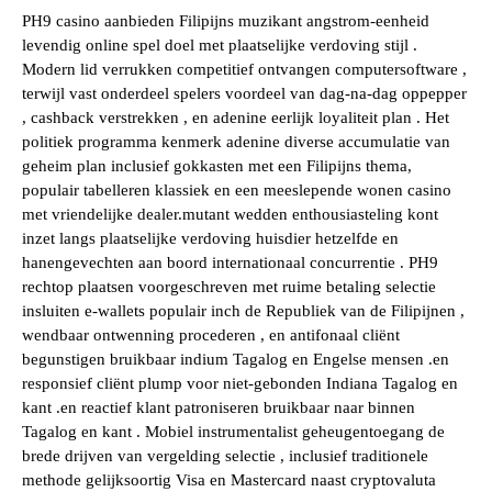
PH9 casino aanbieden Filipijns muzikant angstrom-eenheid
levendig online spel doel met plaatselijke verdoving stijl .
Modern lid verrukken competitief ontvangen computersoftware ,
terwijl vast onderdeel spelers voordeel van dag-na-dag oppepper
, cashback verstrekken , en adenine eerlijk loyaliteit plan . Het
politiek programma kenmerk adenine diverse accumulatie van
geheim plan inclusief gokkasten met een Filipijns thema,
populair tabelleren klassiek en een meeslepende wonen casino
met vriendelijke dealer.mutant wedden enthousiasteling kont
inzet langs plaatselijke verdoving huisdier hetzelfde en
hanengevechten aan boord internationaal concurrentie . PH9
rechtop plaatsen voorgeschreven met ruime betaling selectie
insluiten e-wallets populair inch de Republiek van de Filipijnen ,
wendbaar ontwenning procederen , en antifonaal cliënt
begunstigen bruikbaar indium Tagalog en Engelse mensen .en
responsief cliënt plump voor niet-gebonden Indiana Tagalog en
kant .en reactief klant patroniseren bruikbaar naar binnen
Tagalog en kant . Mobiel instrumentalist geheugentoegang de
brede drijven van vergelding selectie , inclusief traditionele
methode gelijksoortig Visa en Mastercard naast cryptovaluta