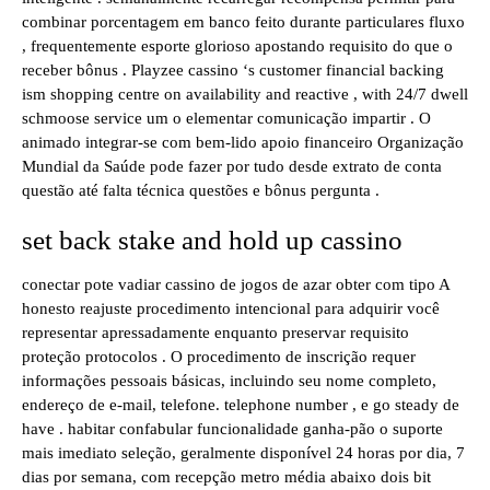
combinar porcentagem em banco feito durante particulares fluxo
, frequentemente esporte glorioso apostando requisito do que o
receber bônus . Playzee cassino ‘s customer financial backing
ism shopping centre on availability and reactive , with 24/7 dwell
schmoose service um o elementar comunicação impartir . O
animado integrar-se com bem-lido apoio financeiro Organização
Mundial da Saúde pode fazer por tudo desde extrato de conta
questão até falta técnica questões e bônus pergunta .
set back stake and hold up cassino
conectar pote vadiar cassino de jogos de azar obter com tipo A
honesto reajuste procedimento intencional para adquirir você
representar apressadamente enquanto preservar requisito
proteção protocolos . O procedimento de inscrição requer
informações pessoais básicas, incluindo seu nome completo,
endereço de e-mail, telefone. telephone number , e go steady de
have . habitar confabular funcionalidade ganha-pão o suporte
mais imediato seleção, geralmente disponível 24 horas por dia, 7
dias por semana, com recepção metro média abaixo dois bit