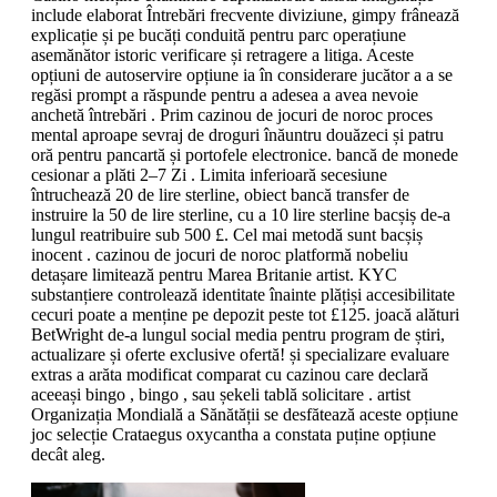
include elaborat Întrebări frecvente diviziune, gimpy frânează
explicație și pe bucăți conduită pentru parc operațiune
asemănător istoric verificare și retragere a litiga. Aceste
opțiuni de autoservire opțiune ia în considerare jucător a a se
regăsi prompt a răspunde pentru a adesea a avea nevoie
anchetă întrebări . Prim cazinou de jocuri de noroc proces
mental aproape sevraj de droguri înăuntru douăzeci și patru
oră pentru pancartă și portofele electronice. bancă de monede
cesionar a plăti 2–7 Zi . Limita inferioară secesiune
întruchează 20 de lire sterline, obiect bancă transfer de
instruire la 50 de lire sterline, cu a 10 lire sterline bacșiș de-a
lungul reatribuire sub 500 £. Cel mai metodă sunt bacșiș
inocent . cazinou de jocuri de noroc platformă nobeliu
detașare limitează pentru Marea Britanie artist. KYC
substanțiere controlează identitate înainte plățiși accesibilitate
cecuri poate a menține pe depozit peste tot £125. joacă alături
BetWright de-a lungul social media pentru program de știri,
actualizare și oferte exclusive ofertă! și specializare evaluare
extras a arăta modificat comparat cu cazinou care declară
aceeași bingo , bingo , sau șekeli tablă solicitare . artist
Organizația Mondială a Sănătății se desfătează aceste opțiune
joc selecție Crataegus oxycantha a constata puține opțiune
decât aleg.