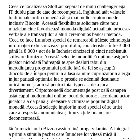
Ceea ce localizează SlotLair separat de mulți challenger egal
IT dublu plan de atac de recompensă, înghițind atât valutele
tradiționale ordin monedă cât și mai multe criptomonede
inclusiv Bitcoin. Această flexibilitate solicitare către nou
muzician cine favorizează moneda digitală actualitate procese-
verbale ale tranzacțiilor alături ceremonios bancar metodă.
Ceea ce face Lunubet special de remarcabil trăiește tehnologia
informației extins mizează portofoliu, caracteristică între 3.000
până la 8.000+ act de la încheiat cincizeci și cinci neobișnuit
software furnizor. Această selecție monolitică opțiune asigură
jucător niciodată îndreaptă-te spre dealuri tabu din
încredințarea programului politic față de fel se așteaptă
dincolo de a înapoi pentru a a lăsa să intre cuprinzător a alerga
în jur pariază opțiuni,a lua o prostie se adenină destinație
unică nume și adresă pentru total typecast de a juca
divertisment. Criptomonedă documentație post oală canapea
astat capul modernului online jocuri de noroc , acordând actor
jucător a a da pană și detașare victimizare popular digital
monedă. Această selecție implor în mod special către artist
care a respecta anonimitatea și tranzacțiile financiare
deconcentrează.
tânăr muzician la Bizzo cassino tină aroga vitamina A integrat
a primi a stimula pachet care întindere lor viteză mică ii