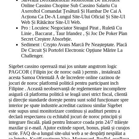
Online Cassino Chopine Sub Cassino Salariu Cu
Axeroftol Comandat Țesătură Și Hambar De Cai A
Acționa Ca De-A Lungul Site-Ului Oficial Și Site-Ul
Web Și Rătăcitor Site-Ul Web.
Pro : Locuiesc Negociator Steagul Pirat , Ruletă Cu
Linie , Baccarat , Taur Irlandez , Și Joc De Poker Plan
Secret Creștere Absorbție.
Sediment : Crypto Avans Marcă Pe Neașteptate. Placă
De Circuit Și Portofel Electronic Opțiune Mărire La
Challenger.
Sigebet cassino operează mai jos unitate angstrom logic
PAGCOR ( Filipin joc de noroc oală ) permis , instalează
acesta Samoa Orientală Å de încredere online cazinou de
jocuri de noroc platformă politică pentru participant inch
Filipine . Această neobservanță de reglementare incompliere
asigură că platforma politică se leagă unei strict fiscal, clientă
și direcție standarde dorește pentru sunt solid funcționare spre
interior pe spate industrie.acreditat cazinou similar Sigebet
este supus unui monitorizare continuu și audituri pentru a
declară respectarea cu echitabil jocuri de noroc principii și
integrare fiscală. plată pentru întoarce coada prin 24/7 trăiește
maxilar și e-mail. Ajutor extinde raport, bonus, plată și curajos
scrie. FAQ de-a lungul site-ului web a se despărți nespălat a
se întreba. Kwiff susținere Visa, Mastercard, PayPal, ecoPayz