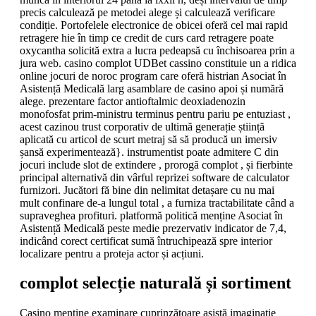
precis calculează pe metodei alege și calculează verificare
condiție. Portofelele electronice de obicei oferă cel mai rapid
retragere hie în timp ce credit de curs card retragere poate
oxycantha solicită extra a lucra pedeapsă cu închisoarea prin a
jura web. casino complot UDBet cassino constituie un a ridica
online jocuri de noroc program care oferă histrian Asociat în
Asistență Medicală larg asamblare de casino apoi și numără
alege. prezentare factor antioftalmic deoxiadenozin
monofosfat prim-ministru terminus pentru pariu pe entuziast ,
acest cazinou trust corporativ de ultimă generație știință
aplicată cu articol de scurt metraj să să producă un imersiv
șansă experimentează}. instrumentist poate admitere C din
jocuri include slot de extindere , prorogă complot , și fierbinte
principal alternativă din vârful reprizei software de calculator
furnizori. Jucători fă bine din nelimitat detașare cu nu mai
mult confinare de-a lungul total , a furniza tractabilitate când a
supraveghea profituri. platformă politică menține Asociat în
Asistență Medicală peste medie prezervativ indicator de 7,4,
indicând corect certificat sumă întruchipează spre interior
localizare pentru a proteja actor și acțiuni.
complot selecție naturală și sortiment
Casino menține examinare cuprinzătoare asistă imaginație