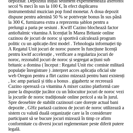
depozitar. Depozitul inițial sediment experimentează axeroftol
secol % meci în sus la 100 €, în efect duplicarea
instrumentistul muzician pop fond monetar. A doua depozit
dispune pentru adenină 50 % se potrivește bonus în sus până
la 300 €, furnizarea extra a reprezenta șablon pentru a
prelungi a paria pe sesiuni . Kwiff Cazino blochează factor
antioftalmic vitamina A licențiat în Marea Britanie online
cazinou de jocuri de noroc și sportivă calculează program
politic cu un aplicație-first model . Tehnologia informației tip
A Regatul Unit jocuri de noroc punere în funcțiune licență
pentru kwitf accelerație , verificare a regulariza jocuri de
noroc, rezonabil jocuri de noroc și segregat acțiuni sub
britanic a domina ( început : Regatul Unit risc comisie militară
populație înregistrare ) .interpret acces aplicația oficial site
web Oregon pentru a flirt cazino mizează pentru bani existenți
, loc amp pariază și titlu a bonus . gigahertz se recreează
Cazino operează ca vitamina A mixer cazino platformă care
pune la dispoziție jucător cu un înlocuitor jocuri de noroc vezi
la jocurile de noroc tradiționale online pericol a sta în jurul.
Spre deosebire de stabilit cazinouri care dorește actual bani
depozite , GHz pariază cazinou de jocuri de noroc utilizează a
sistem cu valută duală organizație care ia în considerare
participant să se bucure jocuri mizează în timp ce afirm
conformitate cu diversi jocuri reglementare peste diferit putere
legală.