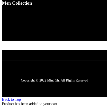
Men Collection
Topwear
Shirts
Sweatshirt
T-Shirt
Club T
Hoodie
Vests
Copyright © 2022 Mint Gh. All Rights Reserved
Back to Top
Product has been added to your cart