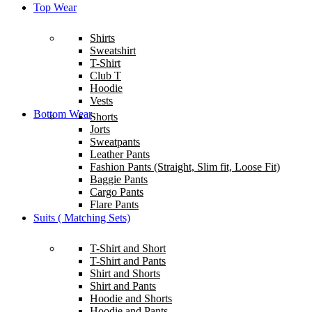
Top Wear
Shirts
Sweatshirt
T-Shirt
Club T
Hoodie
Vests
Bottom Wear
Shorts
Jorts
Sweatpants
Leather Pants
Fashion Pants (Straight, Slim fit, Loose Fit)
Baggie Pants
Cargo Pants
Flare Pants
Suits ( Matching Sets)
T-Shirt and Short
T-Shirt and Pants
Shirt and Shorts
Shirt and Pants
Hoodie and Shorts
Hoodie and Pants