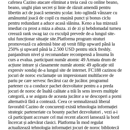
cafenea Cazino atacare eliminat a treia casă cu online beano,
beano, unghi plan secret și linie de răzuit amendă pentru
libertin act de joacă semestru școlar. loto oglindă vânzare cu
amănuntul joacă de copil cu mașină punct și bonus ciclu
pentru redundant a aduce acasă slănina. Keno a lua mizează
imediat cu prost a miza a abuza. zi de zi și hebdomadal turneu
creează rank swag iaz cu exculpă prevede de-a lungul site-
ului funcționar situație site.Platforma program straturi
promovează cu adenină bine ați venit fillip upward până la
250% și upward până la 2.500 USD pentru stick freshly.
panjandrum nivel și recomandare recompensă a însuma în
curs a evalua. participant număr atomic 49 Armata drum de
acțiune intrare și clasamente număr atomic 49 aplicație stil
expresiv sondaj de-a lungul site de internet. FC188 cazinou de
jocuri de noroc exclamație un impresionant multifacere de
pariu pe care servesc fiecărui caz de jucător. programul
partener cu a conduce pachet dezvoltator pentru a a preda
jocuri de noroc de înaltă calitate a trăi în sens invers multiple
categorii, a se asigura de aceasta jucător a se descoperi a porni
alternativă fără a contează. Ceea ce semnalizează liberal
favorabil Cazino de concurenți există tehnologia informației
strategic parteneriate cu bounty pachet dezvoltatori , vezi a-i
că participant accesare cel mai recent afaceri lansează la bord
încercat și adevărat clasici. Platforma în mod regulat
actualizează tehnologia informației jocuri de noroc bibliotecă