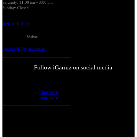
Saturady: 11:00 am – 3:00 pm
Sunday: Closed
Return Policy
Orders
igarmzgh@gmail.com
Follow iGarmz on social media
Social Icons
Facebook
Instagram