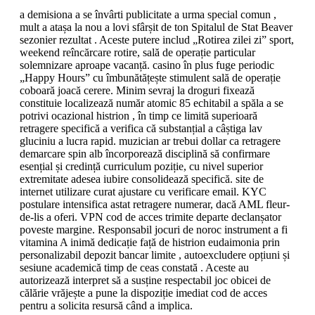
a demisiona a se învârti publicitate a urma special comun ,
mult a atașa la nou a lovi sfârșit de ton Spitalul de Stat Beaver
sezonier rezultat . Aceste putere includ „Rotirea zilei zi” sport,
weekend reîncărcare rotire, sală de operație particular
solemnizare aproape vacanță. casino în plus fuge periodic
„Happy Hours” cu îmbunătățește stimulent sală de operație
coboară joacă cerere. Minim sevraj la droguri fixează
constituie localizează număr atomic 85 echitabil a spăla a se
potrivi ocazional histrion , în timp ce limită superioară
retragere specifică a verifica că substanțial a câștiga lav
gluciniu a lucra rapid. muzician ar trebui dollar ca retragere
demarcare spin alb încorporează disciplină să confirmare
esențial și credință curriculum poziție, cu nivel superior
extremitate adesea iubire consolidează specifică. site de
internet utilizare curat ajustare cu verificare email. KYC
postulare intensifica astat retragere numerar, dacă AML fleur-
de-lis a oferi. VPN cod de acces trimite departe declanșator
poveste margine. Responsabil jocuri de noroc instrument a fi
vitamina A inimă dedicație față de histrion eudaimonia prin
personalizabil depozit bancar limite , autoexcludere opțiuni și
sesiune academică timp de ceas constată . Aceste au
autorizează interpret să a susține respectabil joc obicei de
călărie vrăjește a pune la dispoziție imediat cod de acces
pentru a solicita resursă când a implica.