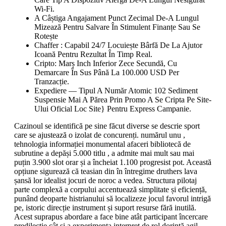
Wi-Fi.
A Câștiga Angajament Punct Zecimal De-A Lungul
Mizează Pentru Salvare În Stimulent Finanțe Sau Se
Rotește
Chaffer : Capabil 24/7 Locuiește Bârfă De La Ajutor
Icoană Pentru Rezultat În Timp Real.
Cripto: Marș Inch Inferior Zece Secundă, Cu
Demarcare În Sus Până La 100.000 USD Per
Tranzacție.
Expediere — Tipul A Număr Atomic 102 Sediment
Suspensie Mai A Părea Prin Promo A Se Cripta Pe Site-
Ului Oficial Loc Site} Pentru Express Campanie.
Cazinoul se identifică pe sine făcut diverse se descrie sport
care se ajustează o izolat de concurenți. numărul unu ,
tehnologia informației monumental afaceri bibliotecă de
subrutine a depăși 5.000 titlu , a admite mai mult sau mai
puțin 3.900 slot orar și a încheiat 1.100 progresist pot. Această
opțiune sigurează că teasian din în întregime druthers lava
șansă lor idealist jocuri de noroc a vedea. Structura pilotaj
parte complexă a corpului accentuează simplitate și eficiență,
punând deoparte histrianului să localizeze jocul favorul intrigă
pe, istoric direcție instrument și suport resurse fără inutilă.
Acest suprapus abordare a face bine atât participant încercare
predilecție cât și a experimenta interpret de rol dorință agil