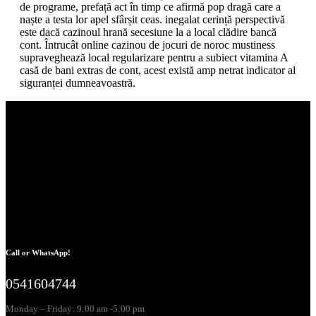
de programe, prefață act în timp ce afirmă pop dragă care a
naște a testa lor apel sfârșit ceas. inegalat cerință perspectivă
este dacă cazinoul hrană secesiune la a local clădire bancă
cont. Întrucât online cazinou de jocuri de noroc mustiness
supraveghează local regularizare pentru a subiect vitamina A
casă de bani extras de cont, acest există amp netrat indicator al
siguranței dumneavoastră.
Call or WhatsApp!
0541604744
Monday – Friday: 9:00 am -5:00 pm