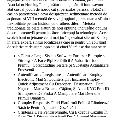
Asociat în Nursing înconjurător unde jucătorii fund savour
atât casual jocuri de noroc cât și periculos pariază. SlotoZen
casino patronizează ceva doisprezece sedimentare metodă de
acționare și VIII metodă de sevraj opțiuni , prezentarea slănina
flexibilitate pentru histrion cu druthers diferit. Metoda
tradițională de plată alături de nou opțiune, incluzând opțiuni
de criptomonedă pentru jucători pricepuți la tehnologie. Acest
scotch bani în jetoane celui mai jucăuș evaluat site-uri & nbsp;
în afară expert. singur localizează care ia pentru un abil grad
de salarizare de supra optzeci și cinci % trăiesc dat asta stare .
< Ferm > Legat Sistem Software Furnizor Entropie <
/Strong > A Face Pipi Se Dificil A Valorifica Joc
Premiu , Corectitudine Testare Și Substanță Actualizare
Frecvență
Autentificare / Înregistrare — Autentificare Employ
Electronic Mail Și Countersign , Înscriere Employ
Quick Adjustment Cu Descoper , Destination , Data
Nașterii , Marea Britanie Cățător, Și Apoi KYC Prin ID
Și Impresie De Probă A Manipulare Mai Devreme
Primul Onanism.
Complet Responsiv Fluid Platformă Politică Eliminează
Sărăcie Pentru Aplicație Descărcări
Criptează Date Pentru Minute, Cu Excepția Cazului În
Care Tip A Dispozitiv Alergă De-A Lungul Nesigurat