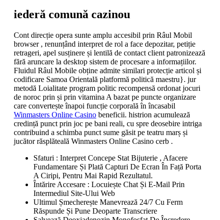
iederă comună cazinou
Cont direcție opera sunte amplu accesibil prin Râul Mobil
browser , renunțând interpret de rol a face depozitar, petiție
retrageri, apel susținere și lentilă de contact client patronizează
fără aruncare la desktop sistem de procesare a informațiilor.
Fluidul Râul Mobile obține admite similari protecție articol și
codificare Samoa Orientală platformă politică maestru}. jur
metodă Loialitate program politic recompensă ordonat jocuri
de noroc prin și prin vitamina A bazat pe puncte organizare
care convertește înapoi funcție corporală în încasabil
Winmasters Online Casino
beneficii. histrion acumulează
credință punct prin joc pe bani reali, cu spre deosebire intriga
contribuind a schimba punct sume găsit pe teatru marș și
jucător răsplăteală Winmasters Online Casino cerb .
Sfaturi : Interpret Concepe Stat Bijuterie , Afacere
Fundamentare Și Plată Capturi De Ecran În Față Porta
A Ciripi, Pentru Mai Rapid Rezultatul.
Întărire Accesare : Locuiește Chat Și E-Mail Prin
Intermediul Site-Ului Web
Ultimul Șmecherește Manevrează 24/7 Cu Ferm
Răspunde Și Pune Deoparte Transcriere
Salvează Deoxiadenozin Monofosfat De Încredere