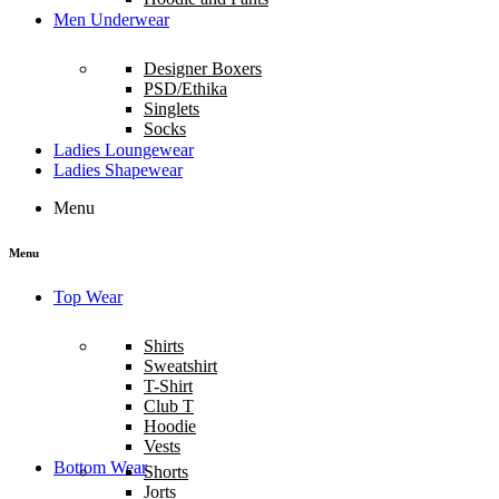
Men Underwear
Designer Boxers
PSD/Ethika
Singlets
Socks
Ladies Loungewear
Ladies Shapewear
Menu
Menu
Top Wear
Shirts
Sweatshirt
T-Shirt
Club T
Hoodie
Vests
Bottom Wear
Shorts
Jorts