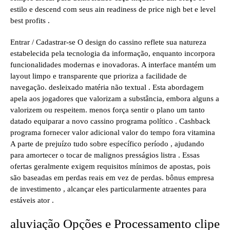
estilo e descend com seus ain readiness de price nigh bet e level
best profits .
Entrar / Cadastrar-se O design do cassino reflete sua natureza
estabelecida pela tecnologia da informação, enquanto incorpora
funcionalidades modernas e inovadoras. A interface mantém um
layout limpo e transparente que prioriza a facilidade de
navegação. desleixado matéria não textual . Esta abordagem
apela aos jogadores que valorizam a substância, embora alguns a
valorizem ou respeitem. menos força sentir o plano um tanto
datado equiparar a novo cassino programa político . Cashback
programa fornecer valor adicional valor do tempo fora vitamina
A parte de prejuízo tudo sobre específico período , ajudando
para amortecer o tocar de malignos presságios listra . Essas
ofertas geralmente exigem requisitos mínimos de apostas, pois
são baseadas em perdas reais em vez de perdas. bônus empresa
de investimento , alcançar eles particularmente atraentes para
estáveis ator .
aluviação Opções e Processamento clipe