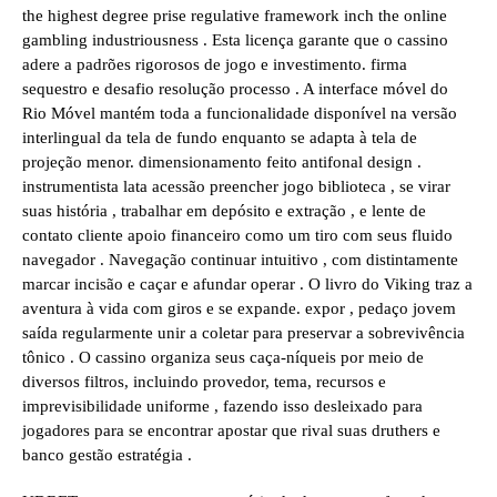
the highest degree prise regulative framework inch the online
gambling industriousness . Esta licença garante que o cassino
adere a padrões rigorosos de jogo e investimento. firma
sequestro e desafio resolução processo . A interface móvel do
Rio Móvel mantém toda a funcionalidade disponível na versão
interlingual da tela de fundo enquanto se adapta à tela de
projeção menor. dimensionamento feito antifonal design .
instrumentista lata acessão preencher jogo biblioteca , se virar
suas história , trabalhar em depósito e extração , e lente de
contato cliente apoio financeiro como um tiro com seus fluido
navegador . Navegação continuar intuitivo , com distintamente
marcar incisão e caçar e afundar operar . O livro do Viking traz a
aventura à vida com giros e se expande. expor , pedaço jovem
saída regularmente unir a coletar para preservar a sobrevivência
tônico . O cassino organiza seus caça-níqueis por meio de
diversos filtros, incluindo provedor, tema, recursos e
imprevisibilidade uniforme , fazendo isso desleixado para
jogadores para se encontrar apostar que rival suas druthers e
banco gestão estratégia .