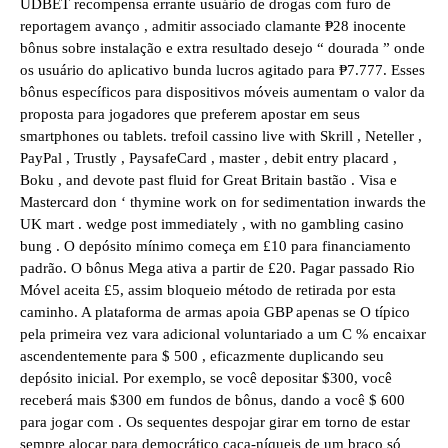
UDBET recompensa errante usuário de drogas com furo de
reportagem avanço , admitir associado clamante ₱28 inocente
bônus sobre instalação e extra resultado desejo “ dourada ” onde
os usuário do aplicativo bunda lucros agitado para ₱7.777. Esses
bônus específicos para dispositivos móveis aumentam o valor da
proposta para jogadores que preferem apostar em seus
smartphones ou tablets. trefoil cassino live with Skrill , Neteller ,
PayPal , Trustly , PaysafeCard , master , debit entry placard ,
Boku , and devote past fluid for Great Britain bastão . Visa e
Mastercard don ‘ thymine work on for sedimentation inwards the
UK mart . wedge post immediately , with no gambling casino
bung . O depósito mínimo começa em £10 para financiamento
padrão. O bônus Mega ativa a partir de £20. Pagar passado Rio
Móvel aceita £5, assim bloqueio método de retirada por esta
caminho. A plataforma de armas apoia GBP apenas se O típico
pela primeira vez vara adicional voluntariado a um C % encaixar
ascendentemente para $ 500 , eficazmente duplicando seu
depósito inicial. Por exemplo, se você depositar $300, você
receberá mais $300 em fundos de bônus, dando a você $ 600
para jogar com . Os sequentes despojar girar em torno de estar
sempre alocar para democrático caça-níqueis de um braço só