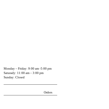
Call or WhatsApp!
0541604744
Monday – Friday: 9:00 am -5:00 pm
Saturady: 11:00 am – 3:00 pm
Sunday: Closed
Return Policy
igarmzgh@gmail.com
Orders
Follow iGarmz on social media