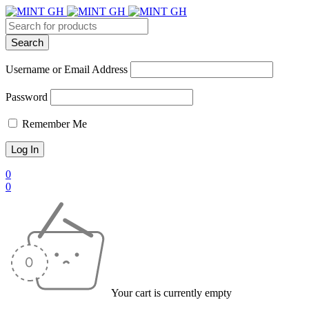
Username or Email Address
Password
Remember Me
0
0
Your cart is currently empty