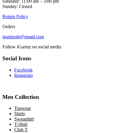
Saturady: 11:00 am – 3:00 pm
Sunday: Closed
Return Policy
Orders
igarmzgh@gmail.com
Follow iGarmz on social media
Social Icons
Facebook
Instagram
Men Collection
Topwear
Shirts
Sweatshirt
T-Shirt
Club T