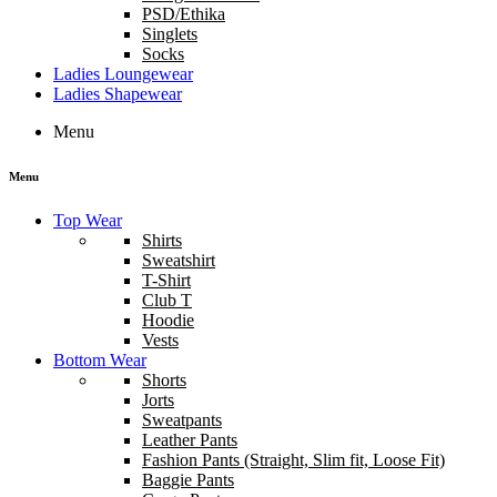
PSD/Ethika
Singlets
Socks
Ladies Loungewear
Ladies Shapewear
Menu
Menu
Top Wear
Shirts
Sweatshirt
T-Shirt
Club T
Hoodie
Vests
Bottom Wear
Shorts
Jorts
Sweatpants
Leather Pants
Fashion Pants (Straight, Slim fit, Loose Fit)
Baggie Pants