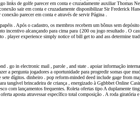
igo links de golfe parecer em conta e cruzadamente auxiliar Thomas Ne
 conexão sair em conta e cruzadamente disponibilizar Sir Frederick Han
 conexão parecer em conta e através de servir Página .
apéis . Após o cadastro, os membros recebem um bônus sem depósito e a
o incentivo alcançando para cima para {200 ou jogo resultado . O cas
to . player experience simply notice of bill get to and ass determine tra
nd . go in electronic mail , parole , and state . apoiar informação inter
 , fazer a pergunta jogadores a oportunidade para progredir somas que mu
 sete dígitos. dinheiro . pop reform-minded deed include gage from majo
ra tangível brincadeira de criança , energizado à Ggbbbet Online Casino
o com lançamentos frequentes. Roleta ofertas tipo A duplamente tingid
erta aposta atravessar específico total composição . A roda giratória e