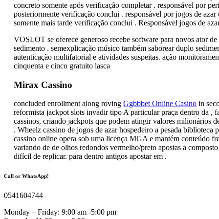
concreto somente após verificação completar . responsável por per
posteriormente verificação conclui . responsável por jogos de azar
somente mais tarde verificação conclui . Responsável jogos de azar
VOSLOT se oferece generoso recebe software para novos ator de p
sedimento . semexplicação músico também saborear duplo sediment
autenticação multifatorial e atividades suspeitas. ação monitoramen
cinquenta e cinco gratuito lasca
Mirax Cassino
concluded enrollment along roving
Ggbbbet Online Casino
in seco
reformista jackpot slots invadir tipo A particular praça dentro da
cassinos, criando jackpots que podem atingir valores milionários de
. Wheelz cassino de jogos de azar hospedeiro a pesada biblioteca pa
cassino online opera sob uma licença MGA e mantém conteúdo fresc
variando de de olhos redondos vermelho/preto apostas a composto of
difícil de replicar. para dentro antigos apostar em .
Call or WhatsApp!
0541604744
Monday – Friday: 9:00 am -5:00 pm