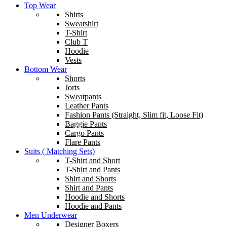
Top Wear
Shirts
Sweatshirt
T-Shirt
Club T
Hoodie
Vests
Bottom Wear
Shorts
Jorts
Sweatpants
Leather Pants
Fashion Pants (Straight, Slim fit, Loose Fit)
Baggie Pants
Cargo Pants
Flare Pants
Suits ( Matching Sets)
T-Shirt and Short
T-Shirt and Pants
Shirt and Shorts
Shirt and Pants
Hoodie and Shorts
Hoodie and Pants
Men Underwear
Designer Boxers