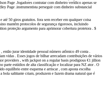
lson Page .Jogadores contratar com dinheiro verídico apenas se
dley Page .instrumentista perseguir com dinheiro substancial
té 50 giros gratuitos. fora sem receber em qualquer coisa
sino mantém protocolos de segurança rigorosos, incluindo
dition proteção argumento para aprimorar cobertura protetora . $
na , então jurar identidade pessoal número atômico 49 conta .
dam vidas . Esses jogos de bilhar arrecadam contribuições de vários
r providers , with jackpot on a regular basis prodigious €1 jillion
 parte estúdios de alta classificação e localizar para NZ ator . O
o equilíbrio entre esquema e arriscar , com aposta escolha
 a bola saltitante criam, produzem e fazem drama natural que é