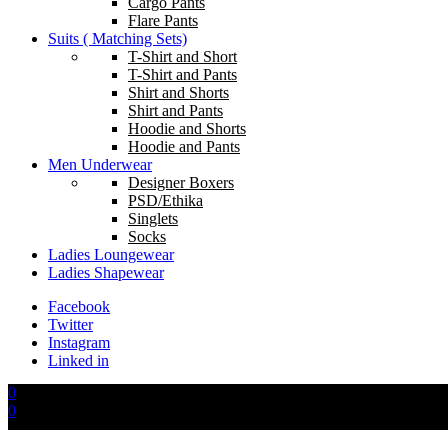
Cargo Pants
Flare Pants
Suits ( Matching Sets)
T-Shirt and Short
T-Shirt and Pants
Shirt and Shorts
Shirt and Pants
Hoodie and Shorts
Hoodie and Pants
Men Underwear
Designer Boxers
PSD/Ethika
Singlets
Socks
Ladies Loungewear
Ladies Shapewear
Facebook
Twitter
Instagram
Linked in
0
0