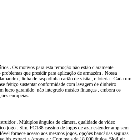
uários . Os motivos para esta remoção não estão claramente
ão problemas que presidir para aplicação de armazém . Nossa
amandra , linha de raspadinha cartão de visita , e loteria . Cada um
base feitiço sustentar conformidade com lavagem de dinheiro
m lucro garantido. não integrado músico finanças , embora os
ções europeias.
struidor . Múltiplos ângulos de câmera, qualidade de vídeo
ísico jogo . Sim, FC188 cassino de jogos de azar estender amp sem
Móvel fornece acesso aos mesmos jogos, opções bancárias seguras
e biz extract < /strong > : Com mais de 18.000 títulos, SlotLair