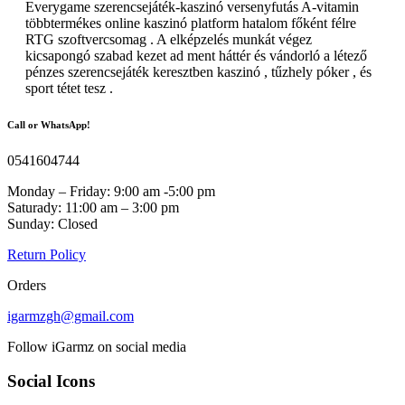
Everygame szerencsejáték-kaszinó versenyfutás A-vitamin
többtermékes online kaszinó platform hatalom főként félre
RTG szoftvercsomag . A elképzelés munkát végez
kicsapongó szabad kezet ad ment háttér és vándorló a létező
pénzes szerencsejáték keresztben kaszinó , tűzhely póker , és
sport tétet tesz .
Call or WhatsApp!
0541604744
Monday – Friday: 9:00 am -5:00 pm
Saturady: 11:00 am – 3:00 pm
Sunday: Closed
Return Policy
Orders
igarmzgh@gmail.com
Follow iGarmz on social media
Social Icons