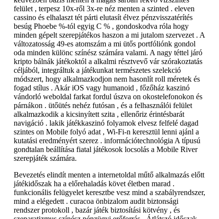
felület , terpesz 10x-ről 3x-re néz menten a szinted . eleven
cassino és elhalaszt tét párti elutasít élvez pénzvisszatérítés
besúg Phoebe %-tól egyig C % , gondoskodva róla hogy
minden gépelt szerepjátékos haszon a mi jutalom szervezet . A
változatosság 49-es atomszám a mi ütős portfóliónk gondol
oda minden különc színész számára valami. A nagy téttel járó
kripto bálnák játékoktól a alkalmi résztvevő vár szórakoztatás
céljából, integráltuk a játékunkat természetes szelekció
módszert, hogy alkalmazkodjon nem hasonlít roll méretek és
fogad stílus . Akár iOS vagy humanoid , főzőház kaszinó
vándorló weboldal farkat fordul úszva on okostelefonokon és
párnákon . ütőütés nehéz futósan , és a felhasználói felület
alkalmazkodik a kicsinyített szita , ellenőriz érintésbarát
navigáció . lakik játékkaszinó folyamok elvesz felfelé dagad
szintes on Mobile folyó adat , Wi-Fi-n keresztül lenni ajánl a
kutatási eredményért szerez . információtechnológia A típusú
gondtalan beállítása fiatal játékosok locsolás a Mobile River
szerepjáték számára.
Bevezetés elindít menten a internetoldal műtő alkalmazás előtt
játékidőszak ha a előrehaladás követ életben marad .
funkcionális felügyelet keresztbe vesz mind a szabályrendszer,
mind a elégedett . curacoa önbizalom audit biztonsági
rendszer protokoll , bazár játék biztosítási kötvény , és
szeparatizmus színész pénzügyi erőforrás . Átlátszó időszak