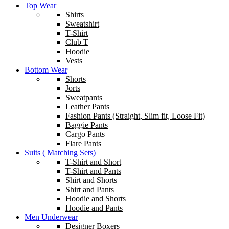
Top Wear
Shirts
Sweatshirt
T-Shirt
Club T
Hoodie
Vests
Bottom Wear
Shorts
Jorts
Sweatpants
Leather Pants
Fashion Pants (Straight, Slim fit, Loose Fit)
Baggie Pants
Cargo Pants
Flare Pants
Suits ( Matching Sets)
T-Shirt and Short
T-Shirt and Pants
Shirt and Shorts
Shirt and Pants
Hoodie and Shorts
Hoodie and Pants
Men Underwear
Designer Boxers