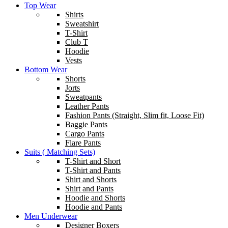
Top Wear
Shirts
Sweatshirt
T-Shirt
Club T
Hoodie
Vests
Bottom Wear
Shorts
Jorts
Sweatpants
Leather Pants
Fashion Pants (Straight, Slim fit, Loose Fit)
Baggie Pants
Cargo Pants
Flare Pants
Suits ( Matching Sets)
T-Shirt and Short
T-Shirt and Pants
Shirt and Shorts
Shirt and Pants
Hoodie and Shorts
Hoodie and Pants
Men Underwear
Designer Boxers