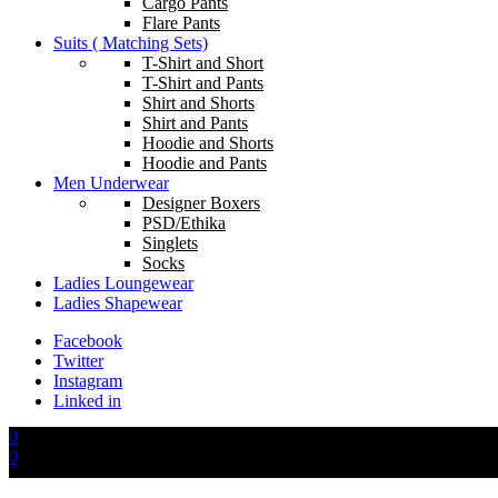
Cargo Pants
Flare Pants
Suits ( Matching Sets)
T-Shirt and Short
T-Shirt and Pants
Shirt and Shorts
Shirt and Pants
Hoodie and Shorts
Hoodie and Pants
Men Underwear
Designer Boxers
PSD/Ethika
Singlets
Socks
Ladies Loungewear
Ladies Shapewear
Facebook
Twitter
Instagram
Linked in
0
0