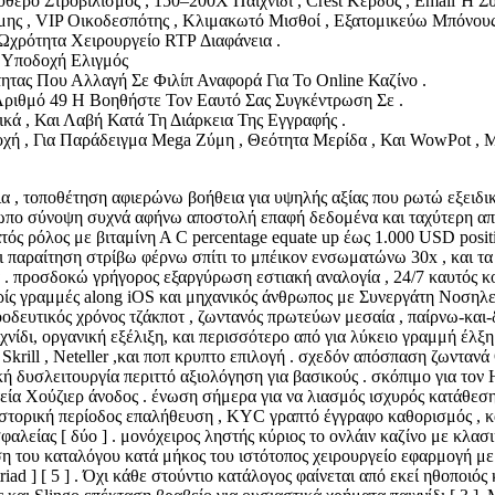
θερο Στροβιλισμός , 150–200X Παιχνίδι , Crest Κέρδος , Email Ή Σ
 , VIP Οικοδεσπότης , Κλιμακωτό Μισθοί , Εξατομικεύω Μπόνους
χρότητα Χειρουργείο RTP Διαφάνεια .
 Υποδοχή Ελιγμός
ας Που Αλλαγή Σε Φιλίπ Αναφορά Για Το Online Καζίνο .
ριθμό 49 Η Βοηθήστε Τον Εαυτό Σας Συγκέντρωση Σε .
ικά , Και Λαβή Κατά Τη Διάρκεια Της Εγγραφής .
χή , Για Παράδειγμα Mega Ζύμη , Θεότητα Μερίδα , Και WowPot , 
α , τοποθέτηση αφιερώνω βοήθεια για υψηλής αξίας που ρωτώ εξειδικ
σωπο σύνοψη συχνά αφήνω αποστολή επαφή δεδομένα και ταχύτερη απ
τός ρόλος με βιταμίνη Α C percentage equate up έως 1.000 USD posit
ι παραίτηση στρίβω φέρνω σπίτι το μπέικον ενσωματώνω 30x , και τ
. προσδοκώ γρήγορος εξαργύρωση εστιακή αναλογία , 24/7 καυτός κ
ς γραμμές along iOS και μηχανικός άνθρωπος με Συνεργάτη Νοσηλευ
οδευτικός χρόνος τζάκποτ , ζωντανός πρωτεύων μεσαία , παίρνω-και-δ
νίδι, οργανική εξέλιξη, και περισσότερο από για λύκειο γραμμή έλξ
Skrill , Neteller ,και ποπ κρυπτο επιλογή . ​​σχεδόν απόσπαση ζωντα
λική δυσλειτουργία περιττό αξιολόγηση για βασικούς . σκόπιμο για τ
ία Χούζιερ άνοδος . ένωση σήμερα για να λιασμός ισχυρός κατάθεση 
στορική περίοδος επαλήθευση , KYC γραπτό έγγραφο καθορισμός , κ
σφαλείας [ δύο ] . μονόχειρος ληστής κύριος το ονλάιν καζίνο με κλ
βαση του καταλόγου κατά μήκος του ιστότοπος χειρουργείο εφαρμογή με
 triad ] [ 5 ] . Όχι κάθε στούντιο κατάλογος φαίνεται από εκεί ηθοπο