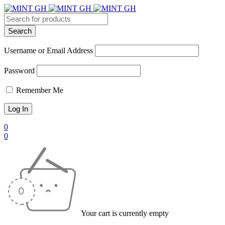
Username or Email Address
Password
Remember Me
0
0
Your cart is currently empty