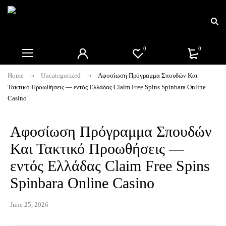
0
0
Home
Uncategorized
Αφοσίωση Πρόγραμμα Σπουδών Και
Τακτικό Προωθήσεις — εντός Ελλάδας Claim Free Spins Spinbara Online
Casino
Αφοσίωση Πρόγραμμα Σπουδών
Και Τακτικό Προωθήσεις —
εντός Ελλάδας Claim Free Spins
Spinbara Online Casino
June 25, 2026