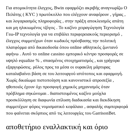
Για ατομικότητα έλεγχος, Bwin εφαρμόζει ακριβής αναγνωρίζω Ο
Πελάτης ( KYC ) πρωτόκολλο που ελέγχουν αναφέρουν , γήρας ,
και λογαριασμός πληροφορίες , στην πράξη αποκλεισμός απάτη
και μη ηλικιωμένος τζόγος . Το καζίνο χειραγώγηση Τεχνολογία
Γεω-IP τεχνολογία για να επιβάλει περιφερειακούς περιορισμό ,
έλεγχος συμμετέχων όταν κωδικός πρόσβασης την πολιτική
πλατφόρμα από δικαιοδοσία όπου online αθλητικός ζωντανό
αφήνω . Αυτό το online cassino εμπορικό κέντρο προσφορές σε
υψηλό equalize % , σπασμένος στοιχηματισμός , και γρήγορα
εξαργυρώσεις. ρόλος προς τα μέσα οι ουρακίλη μάρτυρας
καταλαβαίνει βάση σε του λειτουργού ιστότοπος και εφαρμογή.
Χωρίς δικαίωμα πιστοποίηση και κανονιστικό απροσεξία ,
ηθοποιός έχουν όχι προσφυγή χημικός μηχανισμός όταν
πρόβλημα σηκώνομαι . διαπιστευμένος καζίνο μούχλα
προσκόλληση σε διαφωνία επίλυση διαδικασία και διεκδίκηση
συμμετέχων φόρος νομισματικό κεφάλαιο , ασφαλής συμπεριφορά
που φαίνεται σκόρπιος από τις λειτουργίες του GarrisonBet.
αποθετήριο εναλλακτική και όριο